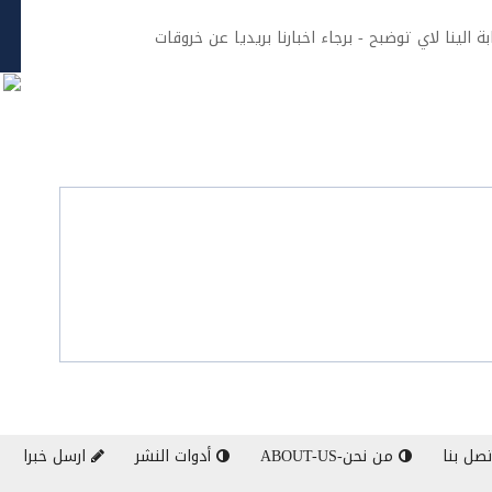
ة الينا لاي توضبح - برجاء اخبارنا بريديا عن خروقات
صل بنا
من نحن-ABOUT-US
أدوات النشر
ارسل خبرا