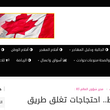
الجالية ودليل المهاجر
أقلام:المهجر
أقلام:الوطن
ش
والصحة/منوعات/حوادث
أسواق واعمال
الرياضة
للاعلان G
د
محرر شؤون العالم-RT :
.. احتجاجات تغلق طريق
ال