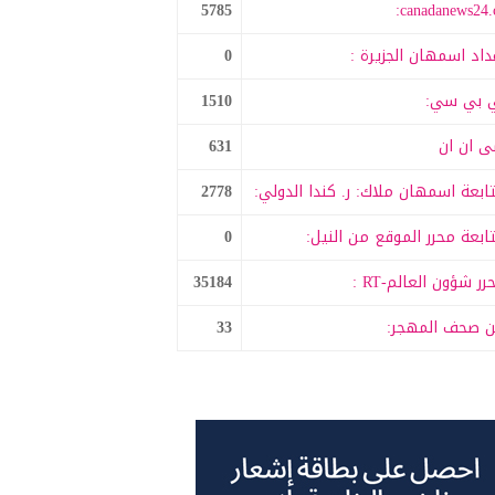
5785
canadanews24.c
داد اسمهان الجزيرة :
0
 بي سي:
1510
 ان ان
631
ابعة اسمهان ملاك: ر. كندا الدولي:
2778
ابعة محرر الموقع من النيل:
0
رر شؤون العالم-RT :
35184
 صحف المهجر:
33