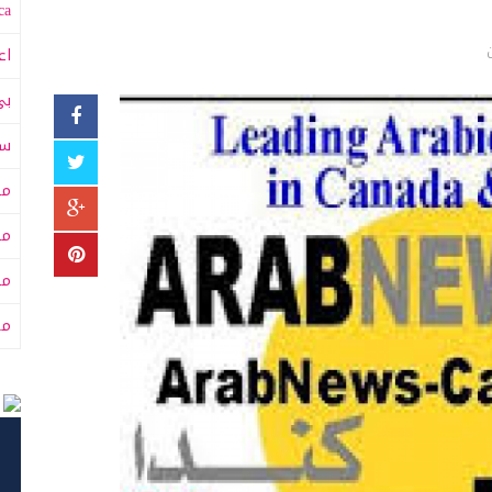
a:
اع
بي
سى
مت
مت
مح
من