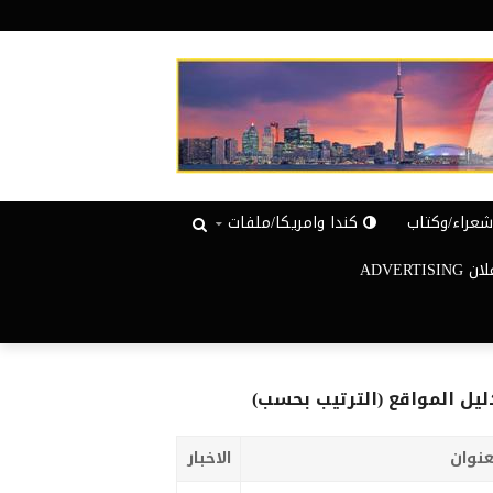
عراء/وكتاب
كندا وامريكا/ملفات
ADVERTISIN
ليل المواقع (الترتيب بحسب)
عنوان
الاخبار