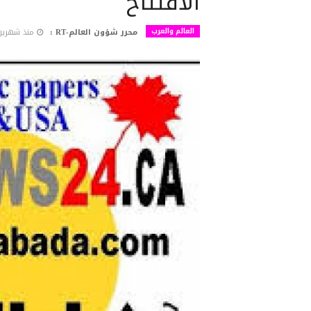
الافتتاح
العالم والعرب
محرر شؤون العالم-RT :
منذ شهرين