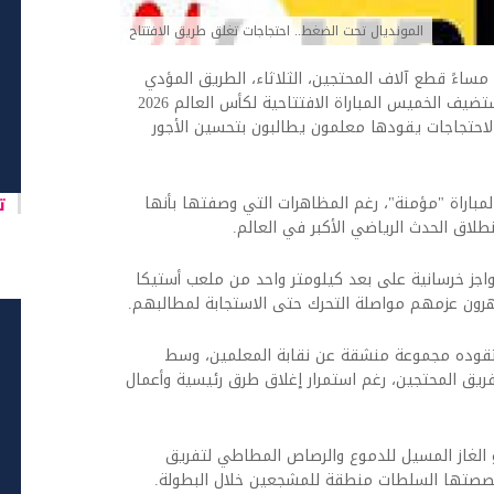
المونديال تحت الضغط.. احتجاجات تغلق طريق الافتتاح
اخبار العرب -كندا 24: الثلاثاء 9 يونيو 2026 08:03 مساءً قطع آلاف المحتجين، الثلاثاء، الطريق المؤدي
إلى ملعب أستيكا في مكسيكو سيتي، الذي يستضيف الخميس المباراة الافتتاحية لكأس العالم 2026
احتجاجات يقودها معلمون يطالبون بتحسين الأجور
تا
لمباراة "مؤمنة"، رغم المظاهرات التي وصفتها بأنها
طلاق الحدث الرياضي الأكبر في العالم.
واجز خرسانية على بعد كيلومتر واحد من ملعب أستيكا
هرون عزمهم مواصلة التحرك حتى الاستجابة لمطالبهم.
تقوده مجموعة منشقة عن نقابة المعلمين، وسط
ريق المحتجين، رغم استمرار إغلاق طرق رئيسية وأعمال
الغاز المسيل للدموع والرصاص المطاطي لتفريق
خصصتها السلطات منطقة للمشجعين خلال البطولة.