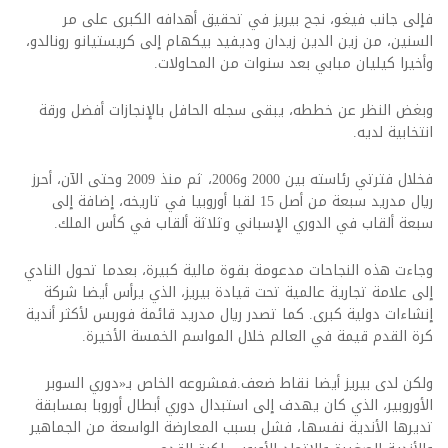
فإلى جانب فيغو، نجح بيريز في تحقيق أهدافه الكبرى على مر
السنين، من زين الدين زيدان وديفيد بيكهام إلى كريستيانو رونالدو،
وأخيرا كيليان مبابي بعد سنوات من المحاولات.
وبغض النظر عن خططه، يبقى سجله الحافل بالإنجازات أفضل ورقة
انتخابية لديه.
فخلال فترتي رئاسته بين 2000 و2006، ثم منذ 2009 وحتى الآن، أحرز
ريال مدريد سبعة من أصل 15 لقبا أوروبيا في تاريخه، إضافة إلى
سبعة ألقاب في الدوري الإسباني وثلاثة ألقاب في كأس الملك.
وجاءت هذه النجاحات مدعومة بقوة مالية كبيرة، بعدما تحول النادي
إلى علامة تجارية عالمية تحت قيادة بيريز، الذي يرأس أيضا شركة
إنشاءات دولية كبرى. كما تصدر ريال مدريد قائمة فوربس لأكثر أندية
كرة القدم قيمة في العالم خلال المواسم الخمسة الأخيرة.
ولكن لدى بيريز أيضا نقاط ضعف.فمشروعه الخاص بـ«دوري السوبر
الأوروبير، الذي كان يهدف إلى استبدال دوري أبطال أوروبا بمسابقة
تديرها الأندية نفسها، فشل بسبب المعارضة الواسعة من الجماهير