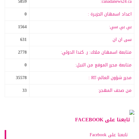
5859
canadanews24.ca:
اعداد اسمهان الجزيرة :
0
بي بي سي:
1564
سى ان ان
631
متابعة اسمهان ملاك: ر. كندا الدولي:
2778
متابعة محرر الموقع من النيل:
0
محرر شؤون العالم-RT :
35578
من صحف المهجر:
33
تابعنا على FACEBOOK
تابعنا على Facebook