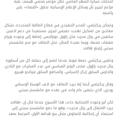
انتخابات مبكرة الشهر الماضي خلال مؤتمر صحفي هيمنت عليه
مزاعم لبيريز بأن وسائل الإعلام الإسبانية تحاول «القضاء» على
رئاسته.
وتمكن ريكيلمي، المدير التنفيذي في قطاع الطاقة المتجددة، بشكل
مفاجئ من تشكيل تهديد حقيقي لبيريز، مستفيدا من دعم لاعبين
سابقين في ريال مدريد مثل راؤول غونزاليس، إضافة إلى وعوده بإبرام
صفقات ضخمة، وربما بعيدة المنال، مثل التعاقد مع نجم مانشستر
سيتي إرلينغ هالاند.
وتلقى ريكيلمي دفعة قوية عندما انضم إلى حملته كل من أسطورة
ريال مدريد راؤول، صاحب الرقم القياسي في عدد المباريات مع النادي،
والحارس السابق إيكر كاسياس، والمدافع السابق فرناندو هييرو.
وقال ريكيلمي أيضا إنه يريد التعاقد مع لاعب الوسط الإسباني
رودري، الذي يتبقى عام واحد في عقده مع مانشستر سيتي.
لكن أبرز وعوده الانتخابية جاءت هذا الأسبوع عندما قال إن «هالاند
يريد الانتقال إلى ريال مدريد»، وهو ما دفع مانشستر سيتي إلى
استبعاد أي إمكانية للتفاوض بشأن بيع هدافه الأول، المرتبط بعقد