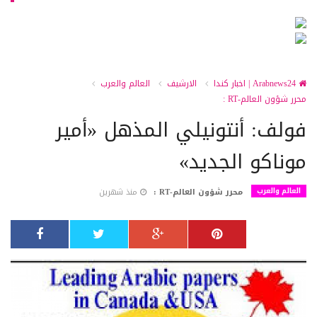
Arabnews24 | اخبار كندا
الارشيف
العالم والعرب
محرر شؤون العالم-RT :
فولف: أنتونيلي المذهل «أمير
موناكو الجديد»
العالم والعرب
محرر شؤون العالم-RT :
منذ شهرين