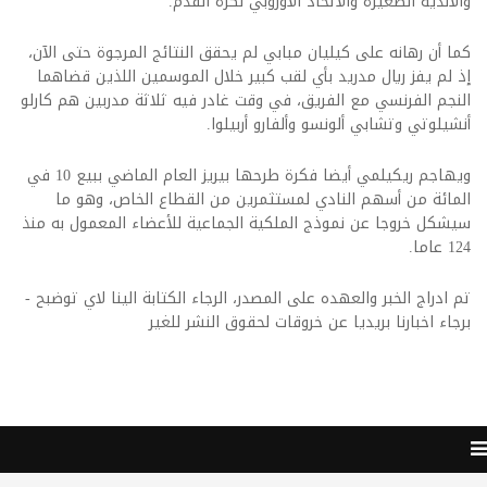
والأندية الصغيرة والاتحاد الأوروبي لكرة القدم.
كما أن رهانه على كيليان مبابي لم يحقق النتائج المرجوة حتى الآن،
إذ لم يفز ريال مدريد بأي لقب كبير خلال الموسمين اللذين قضاهما
النجم الفرنسي مع الفريق، في وقت غادر فيه ثلاثة مدربين هم كارلو
أنشيلوتي وتشابي ألونسو وألفارو أربيلوا.
ويهاجم ريكيلمي أيضا فكرة طرحها بيريز العام الماضي ببيع 10 في
المائة من أسهم النادي لمستثمرين من القطاع الخاص، وهو ما
سيشكل خروجا عن نموذج الملكية الجماعية للأعضاء المعمول به منذ
124 عاما.
تم ادراج الخبر والعهده على المصدر، الرجاء الكتابة الينا لاي توضبح -
برجاء اخبارنا بريديا عن خروقات لحقوق النشر للغير