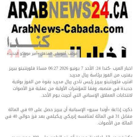
فولف: أنتونيلي المذهل «أمير موناكو الجديد»
اخبار العرب -كندا 24: الأحد 7 يونيو 2026 06:27 مساءً فلورنتينو بيريز
يقترب من الفوز برئاسة ريال مدريد
اقترب فلورنتينو بيريز رئيس نادي ريال مدريد بقوة من الفوز بولاية
جديدة في منصبه، وفقا للمؤشرات الأولية من عملية فرز الأصوات
لانتخابات العملاق الإسباني التي أجريت يوم الأحد.
ذكرت إذاعة «أوندا سيرو» الإسبانية أن بيريز حصل على 69 في المائة
مقابل 31 في المائة لمنافسه إنريكي ريكيلمي بعد فرز حوالي 40 في
المائة من الأصوات.