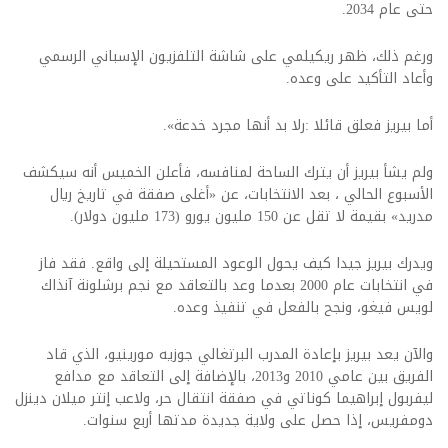
حتى عام 2034.
ورغم ذلك، ظهر ريكيلمي على شاشة التلفزيون الإسباني الرسمي
وأعاد التأكيد على وعده.
أما بيريز فعلق قائلا :رلا بد أنها مجرد خدعة».
ولم يشأ بيريز أن يترك الساحة لمنافسه، فأعلن الخميس أنه سيكشف
الأسبوع الحالي ، بعد الانتخابات، عن «أغلى صفقة في تاريخ ريال
مدريد» بقيمة لا تقل عن 150 مليون يورو (173 مليون دولار).
ويدرك بيريز جيدا كيف يحول الوعود المستحيلة إلى واقع. فقد فاز
في انتخابات عام 2000 بعدما وعد بالتعاقد مع نجم برشلونة آنذاك
لويس فيغو، ونجح بالفعل في تنفيذ وعده.
والآن يعد بيريز بإعادة المدرب البرتغالي جوزيه مورينيو، الذي قاد
الفريق بين عامي 2010 و2013، بالإضافة إلى التعاقد مع مدافع
ليفربول إبراهيما كوناتي في صفقة انتقال حر، ولاعب إنتر ميلان دينزل
دومفريس، إذا حصل على ولاية جديدة مدتها أربع سنوات.