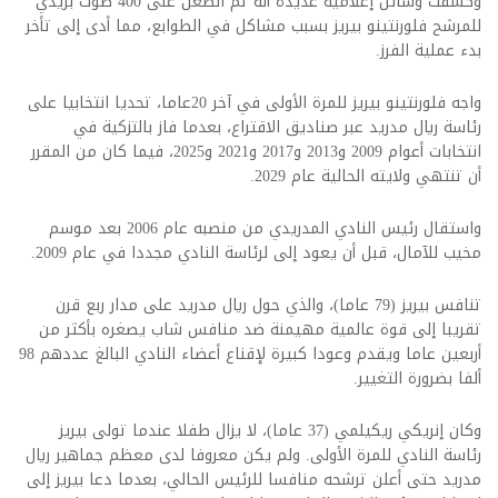
وكشفت وسائل إعلامية عديدة أنه تم الطعن على 400 صوت بريدي
للمرشح فلورنتينو بيريز بسبب مشاكل في الطوابع، مما أدى إلى تأخر
بدء عملية الفرز.
واجه فلورنتينو بيريز للمرة الأولى في آخر 20عاما، تحديا انتخابيا على
رئاسة ريال مدريد عبر صناديق الاقتراع، بعدما فاز بالتزكية في
انتخابات أعوام 2009 و2013 و2017 و2021 و2025، فيما كان من المقرر
أن تنتهي ولايته الحالية عام 2029.
واستقال رئيس النادي المدريدي من منصبه عام 2006 بعد موسم
مخيب للآمال، قبل أن يعود إلى لرئاسة النادي مجددا في عام 2009.
تنافس بيريز (79 عاما)، والذي حول ريال مدريد على مدار ربع قرن
تقريبا إلى قوة عالمية مهيمنة ضد منافس شاب يصغره بأكثر من
أربعين عاما ويقدم وعودا كبيرة لإقناع أعضاء النادي البالغ عددهم 98
ألفا بضرورة التغيير.
وكان إنريكي ريكيلمي (37 عاما)، لا يزال طفلا عندما تولى بيريز
رئاسة النادي للمرة الأولى. ولم يكن معروفا لدى معظم جماهير ريال
مدريد حتى أعلن ترشحه منافسا للرئيس الحالي، بعدما دعا بيريز إلى