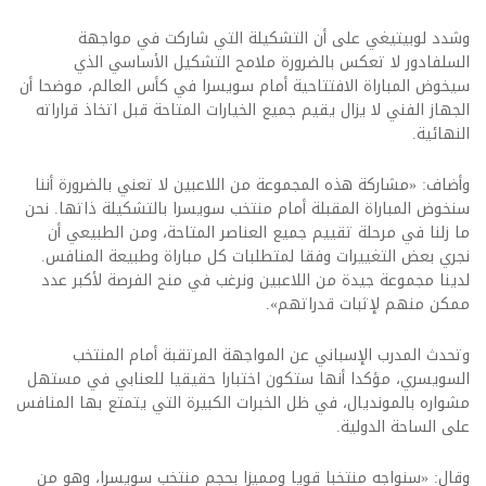
وشدد لوبيتيغي على أن التشكيلة التي شاركت في مواجهة
السلفادور لا تعكس بالضرورة ملامح التشكيل الأساسي الذي
سيخوض المباراة الافتتاحية أمام سويسرا في كأس العالم، موضحا أن
الجهاز الفني لا يزال يقيم جميع الخيارات المتاحة قبل اتخاذ قراراته
النهائية.
وأضاف: «مشاركة هذه المجموعة من اللاعبين لا تعني بالضرورة أننا
سنخوض المباراة المقبلة أمام منتخب سويسرا بالتشكيلة ذاتها. نحن
ما زلنا في مرحلة تقييم جميع العناصر المتاحة، ومن الطبيعي أن
نجري بعض التغييرات وفقا لمتطلبات كل مباراة وطبيعة المنافس.
لدينا مجموعة جيدة من اللاعبين ونرغب في منح الفرصة لأكبر عدد
ممكن منهم لإثبات قدراتهم».
وتحدث المدرب الإسباني عن المواجهة المرتقبة أمام المنتخب
السويسري، مؤكدا أنها ستكون اختبارا حقيقيا للعنابي في مستهل
مشواره بالمونديال، في ظل الخبرات الكبيرة التي يتمتع بها المنافس
على الساحة الدولية.
وقال: «سنواجه منتخبا قويا ومميزا بحجم منتخب سويسرا، وهو من