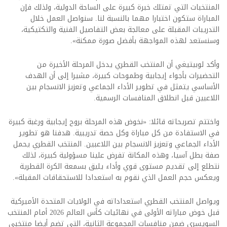
المنتخبات التي تمتلك خبرة كبيرة على الساحة الدولية، ولذلك فإن
المباراة ستكون اختبارا مهما بالنسبة لنا. سنواصل العمل خلال
التدريبات المقبلة على معالجة بعض التفاصيل الفنية والتكتيكية،
وسنستعد لهذه المواجهة بأفضل صورة ممكنة».
وأكد لوبيتيغي أن المنتخب القطري يدخل المرحلة الأخيرة من
التحضيرات بأجواء إيجابية وطموحات كبيرة، مشيرا إلى أن الهدف
الأساسي يتمثل في تطوير الأداء الجماعي وتعزيز الانسجام بين
اللاعبين قبل انطلاق المنافسات الرسمية.
واختتم تصريحاته قائلا: «نخوض هذه المرحلة بروح إيجابية ورغبة كبيرة
في الاستفادة من كل مباراة وكل حصة تدريبية. هدفنا هو تطوير
الأداء الجماعي وتعزيز الانسجام بين اللاعبين. المنتخب القطري يحمل
صفة بطل آسيا، وهذه المكانة تفرض علينا مسؤولية كبيرة، لذلك
نتطلع إلى تقديم مستوى قوي وأداء يليق بسمعة الكرة القطرية
ويعكس حجم العمل الذي نقوم به استعدادا للاستحقاقات المقبلة».
ويواصل المنتخب القطري استعداداته في الولايات المتحدة الأميركية
قبل خوض مباراته الأولى في نهائيات كأس العالم 2026 أمام المنتخب
السويسري ضمن منافسات المجموعة الثانية، التي تضم أيضا منتخبي