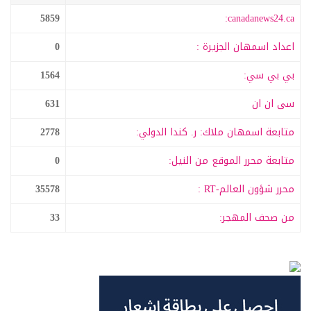
5859
canadanews24.ca:
اعداد اسمهان الجزيرة :
0
بي بي سي:
1564
سى ان ان
631
متابعة اسمهان ملاك: ر. كندا الدولي:
2778
متابعة محرر الموقع من النيل:
0
محرر شؤون العالم-RT :
35578
من صحف المهجر:
33