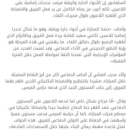
السلفادور، إن الأجواء الحارة والرطبة فرضت تحديات إضافية على
اللاعبين، لكنه أعرب عن رضاه الكامل عن رد فعل الفريق والانضباط
الذي أظهره اللاعبون طوال مجريات اللقاء.
وأضاف: «خضنا المباراة في أجواء حارة ورطبة، وهو ما شكل تحديا
إضافيا للاعبين، لكنني سعيد للغاية بردة فعل الفريق وبالالتزام الذي
أظهره الجميع طوال دقائق اللقاء. ما يهمني في هذه المرحلة هو
رؤية التطور التدريجي في الأداء الجماعي، وقد لمست العديد من
المؤشرات الإيجابية التي تمنحنا الثقة لمواصلة العمل خلال الفترة
المقبلة».
وأكد مدرب العنابي أن الجانب الدفاعي كان من أبرز النقاط المضيئة
خلال المباراة، مشيدا بالتنظيم والانضباط التكتيكي اللذين ظهر بهما
الفريق، إلى جانب المستوى الجيد الذي قدمه حراس المرمى.
وقال: «أنا مرتاح بشكل خاص لما قدمه اللاعبون على المستوى
الدفاعي، فقد أظهر خط الدفاع تنظيما جيدا وانضباطا تكتيكيا في
معظم فترات المباراة، كما أن حراسة المرمى قدمت مستوى مميزا
وأسهمت في الحفاظ على التوازن الدفاعي للفريق. هذه الجوانب
تمثل قاعدة مهمة يمكن البناء عليها خلال الاستعدادات القادمة».