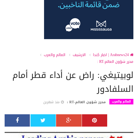
Arabnews24 | اخبار كندا
الارشيف
العالم والعرب
محرر شؤون العالم-RT :
لوبيتيغي: راض عن أداء قطر أمام
السلفادور
العالم والعرب
محرر شؤون العالم-RT :
منذ شهرين