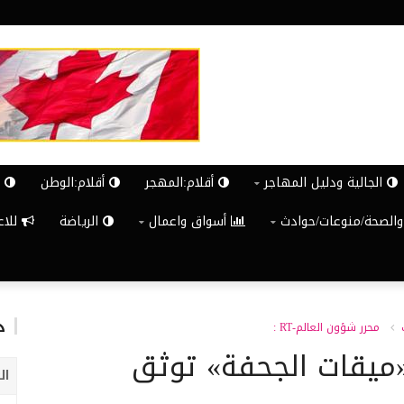
الجالية ودليل المهاجر
أقلام:المهجر
أقلام:الوطن
ش
والصحة/منوعات/حوادث
أسواق واعمال
الرياضة
للاعلان G
د
محرر شؤون العالم-RT :
ميقات الجحفة» توثق
ال