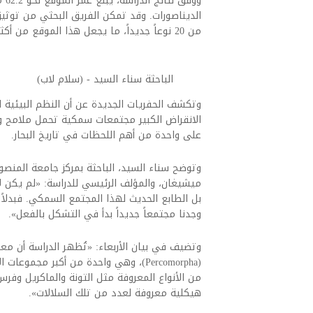
الديناصورات. وقد تمكن الفريق البحثي من توثيق
من 20 نوعاً جديداً، ما يجعل هذا الموقع من أكثر مواقع هذه الفترة تنوعاً ودقة في التأريخ.
الباحثة سناء السيد - (سلام لاب)
الانقراض الكبير مجتمعات سمكية تحمل ملامح واض
على واحدة من أهم اللحظات في تاريخ البحار.
وتوضح سناء السيد، الباحثة بمركز جامعة المنصور
ميشيغان، والمؤلف الرئيسي للدراسة: «لم يكن ل
بل الطابع الحديث لهذا المجتمع السمكي. فبدلاً 
وجدنا مجتمعاً جديداً بدأ في التشكل بالفعل».
وتضيف في بيان الأربعاء: «تُظهر الدراسة أن م
(Percomorpha)، وهي واحدة من أكبر مجم
من الأنواع المعروفة مثل التونة والماكريل وفر
هيكلية معروفة لعدد من تلك السلالات».