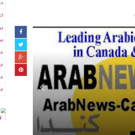
a:
اع
بي
سى
مت
مت
مح
من
تا