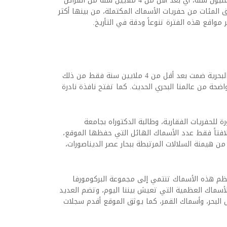
ووفق نتائج الدراسة، يبلغ عمر الموقع نحو 62.2 مليون سنة، أي بعد أقل من 4 ملايين سنة من انقراض
 المئات من حفريات الأسماك المكتملة، من بينها أكثر
وتكشف الحفريات الجديدة عن أن النظم البيئية البحرية ضمت بعد أقل من 4 ملايين سنة فقط من ذلك
حة من عالمنا البحري الحديث. كما تفتح نافذة نادرة
ة للحفريات الفقارية، وطالبة الدكتوراه بجامعة
افتاً فقط عدد الأسماك الهائل التي حفظها الموقع،
من هيمنة السلالات المرتبطة ببحار عصر الديناصورات،
عظم هذه الأسماك تنتمي إلى مجموعة البركومورفا
وعات الأسماك العظمية التي تعيش بيننا اليوم، وتضم العديد
س البحر، وأسماك القمر، كما يوثق الموقع أقدم سجلات