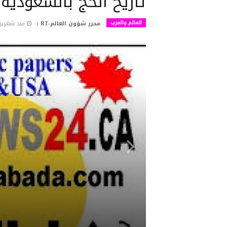
تاريخ الحج بالسعودية
العالم والعرب
محرر شؤون العالم-RT :
منذ شهرين