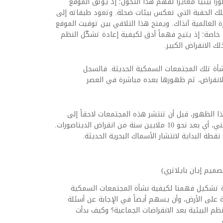
 بيئياً مغايراً لفهم هذا التحول؛ إذ يوثق الموقع
تلك الحقبة التي تعكس بيئات ضحلة. وتعود طبقاته إلى
ة العالمية آنذاك. ويمنح هذا التلاقي بين توقيت الموقع
اصة؛ إذ يتيح فهماً أدق لكيفية إعادة تشكّل النظم
لك الانقراض الكبير.
شأة تلك المجتمعات السمكية الحديثة. فالسجل
لانقراض، ثم ظهورها بعده مباشرة في العصر
ذا الظهور، قبل أن تنتشر هذه المجتمعات لاحقاً إلى
المناطق المعتدلة والقطبية خلال العصر الإيوسيني، أي بعد نحو 10 ملايين سنة من انقراض الديناصورات.
 نقطة البداية لانتشار الأسماك البحرية الحديثة.
ميم إيان بايلاتري)
ة تشكيل فهمنا لكيفية نشأة المجتمعات السمكية
ة على الأرض، وأن يسهم أيضاً في الإجابة عن أسئلة
ظم البيئية بعد الانقراضات الجماعية؟ وكيف بدأت
.