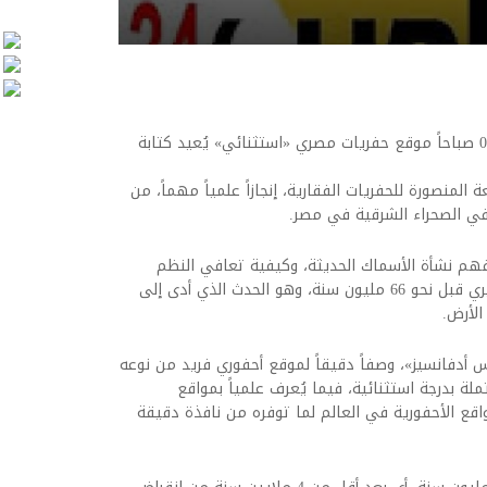
اخبار العرب -كندا 24: الخميس 4 يونيو 2026 08:39 صباحاً موقع حفريات مصري «استثنائي» يُعيد كتابة
لمنصورة للحفريات الفقارية، إنجازاً علمياً مهماً، من
ي الصحراء الشرقية في مصر.
هم نشأة الأسماك الحديثة، وكيفية تعافي النظم
البيئية البحرية بعد انقراض نهاية العصر الطباشيري قبل نحو 66 مليون سنة، وهو الحدث الذي أدى إلى
 أدفانسيز»، وصفاً دقيقاً لموقع أحفوري فريد من نوعه
ة بدرجة استثنائية، فيما يُعرف علمياً بمواقع
 أندر وأهم المواقع الأحفورية في العالم لما توفره من نافذة دقيقة