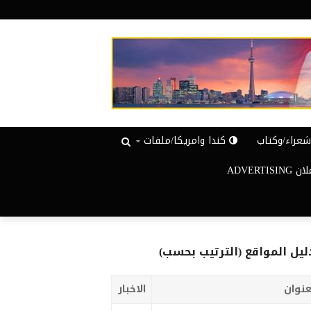
عراء/وكتاب
كندا وامريكا/ملفات
ADVERTISIN
ليل المواقع (الترتيب بحسب)
عنوان
الاخبار