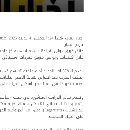
تاريخ البحار
حقق فريق دولي بقيادة «سلام لاب» بمركز جامعة ا
خلال اكتشاف وتوثيق موقع حفريات استثنائي ف
يقدم الاكتشاف الجديد أدلة علمية تسهم في ف
اختفاء نحو 75 في المائة من أشكال الحياة على الأرض.
وتقدم نتائج الدراسة المنشورة في مجلة «ساينس
يتميز بحفظ استثنائي لهياكل أسماك بحرية مكتمل
لاجريشتات (Lagerstätte)، وهي من
على الحياة القديمة.