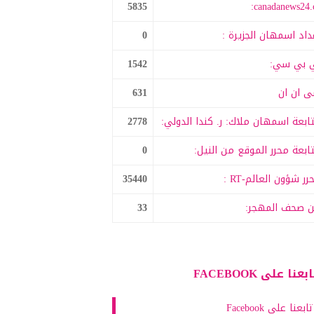
5835
canadanews24.c
داد اسمهان الجزيرة :
0
 بي سي:
1542
 ان ان
631
ابعة اسمهان ملاك: ر. كندا الدولي:
2778
ابعة محرر الموقع من النيل:
0
رر شؤون العالم-RT :
35440
 صحف المهجر:
33
بعنا على FACEBOOK
تابعنا على Facebook