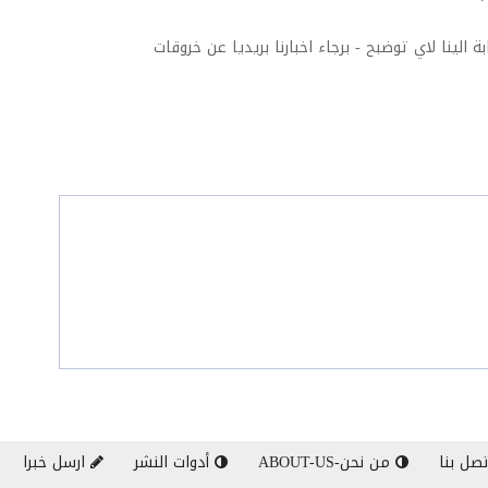
ة الينا لاي توضبح - برجاء اخبارنا بريديا عن خروقات
صل بنا
من نحن-ABOUT-US
أدوات النشر
ارسل خبرا