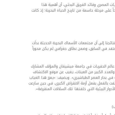
ات المصري وقائد الفريق البحثي، أن أهمية هذا
ً على مرحلة حاسمة من تاريخ الحياة البحرية؛ إذ كانت
ئجنا إلى أن مجتمعات الأسماك البحرية الحديثة بدأت
تقد في السابق، وضمن نطاق جغرافي لم يكن محوراً
، عالم الحفريات في جامعة ميشيغان والمؤلف المشارك
والعدد الكبير من العينات، يغيب عن موقع الاكتشاف
ي بحار العصر الطباشيري». ويضيف: «يعزز هذا الغياب
ختفت بالفعل بفعل أزمة الانقراض الكبرى، في حين سارعت
وار البيئية التي خلفتها تلك السلالات المنقرضة».
)