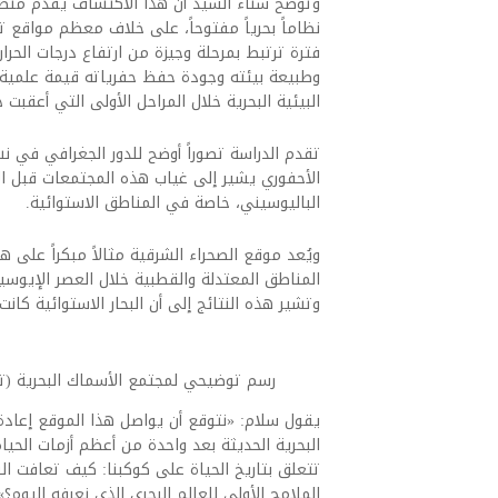
وتوضح سناء السيد أن هذا الاكتشاف يقدم منظوراً
نظاماً بحرياً مفتوحاً، على خلاف معظم مواقع 
فترة ترتبط بمرحلة وجيزة من ارتفاع درجات الحرار
وطبيعة بيئته وجودة حفظ حفرياته قيمة علمية خ
البيئية البحرية خلال المراحل الأولى التي أعقبت ذ
تقدم الدراسة تصوراً أوضح للدور الجغرافي في ن
الأحفوري يشير إلى غياب هذه المجتمعات قبل ا
الباليوسيني، خاصة في المناطق الاستوائية.
ويُعد موقع الصحراء الشرقية مثالاً مبكراً على ه
وتشير هذه النتائج إلى أن البحار الاستوائية كانت
رسم توضيحي لمجتمع الأسماك البحرية (تص
يقول سلام: «نتوقع أن يواصل هذا الموقع إعاد
البحرية الحديثة بعد واحدة من أعظم أزمات الحيا
تتعلق بتاريخ الحياة على كوكبنا: كيف تعافت الن
الملامح الأولى للعالم البحري الذي نعرفه اليوم؟»