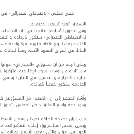
مبنى مجلس «الاحتياطي الفيدرالي» في و
الأسواق تعيد تسعير الاحتمالات
وفي غضون الأسابيع الثلاثة التي تلت الاجتماع،
لـ«الاحتياطي الفيدرالي» ستكون بالزيادة لا الن
المائة في أسواق العقود الآجلة، وفقاً لبيانات 
وعلى الرغم من أن مسؤولي «الفيدرالي» صوتوا في
فإن ثلاثة من رؤساء البنوك الإقليمية اعترضوا رس
عبارة «الانحياز نحو التيسير» في البيان الرسمي
القادمة ستكون خفضاً للفائدة.
وأشار المحضر إلى أن «العديد» من المسؤولين كا
وجود دعم واسع النطاق داخل المجلس يتجاوز الم
حرب إيران وصدمة الطاقة تعيدان إشعال الأسعار
ويعزى المحفز المباشر وراء إعادة التفكير هذه م
الحرب في إيران، والتي دفعت بأسعار الطاقة إلى