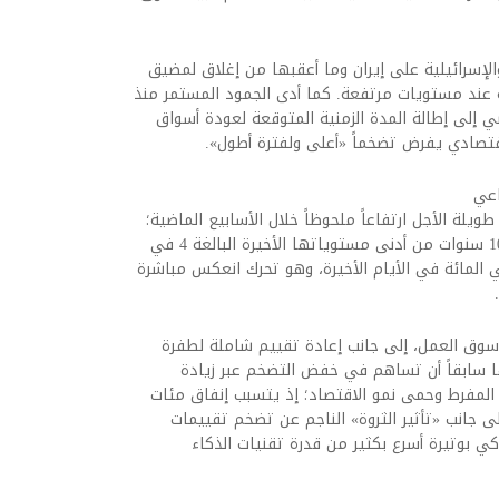
لإسرائيلية على إيران وما أعقبها من إغلاق لمضيق
 عند مستويات مرتفعة. كما أدى الجمود المستمر منذ
 إلى إطالة المدة الزمنية المتوقعة لعودة أسواق
اقتصادي يفرض تضخماً «أعلى ولفترة أطول».
اعي
ويلة الأجل ارتفاعاً ملحوظاً خلال الأسابيع الماضية؛
حيث قفزت عوائد سندات الخزانة الأميركية لأجل 10 سنوات من أدنى مستوياتها الأخيرة البالغة 4 في
ة في أوائل مارس (آذار) لتستقر حول 4.6 في المائة في الأيام الأخيرة، وهو تحرك انعكس مباشرة
 سوق العمل، إلى جانب إعادة تقييم شاملة لطفرة
ها سابقاً أن تساهم في خفض التضخم عبر زيادة
 المفرط وحمى نمو الاقتصاد؛ إذ يتسبب إنفاق مئات
 إلى جانب «تأثير الثروة» الناجم عن تضخم تقييمات
كي بوتيرة أسرع بكثير من قدرة تقنيات الذكاء