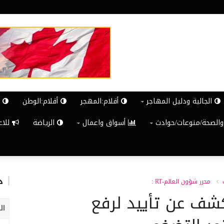
الجالية ودليل المهاجر
أقلام:المهجر
أقلام:الوطن
ش
والصحة/منوعات/حوادث
أسواق واعمال
الرياضة
للاعلان G
د
محرر شؤون العالم-RT :
شف عن تأييد لرفع
ال