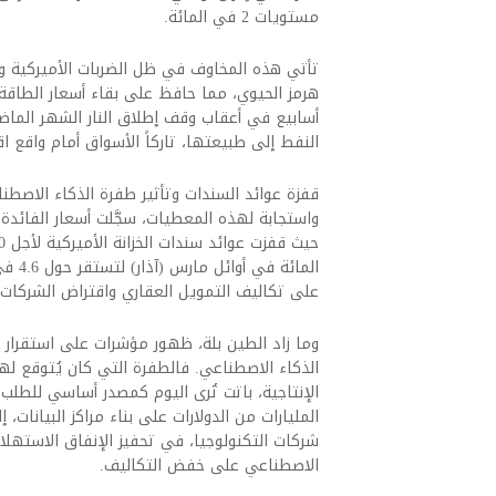
مستويات 2 في المائة.
تأتي هذه المخاوف في ظل الضربات الأميركية وا
هرمز الحيوي، مما حافظ على بقاء أسعار الطاقة
أسابيع في أعقاب وقف إطلاق النار الشهر الماضي
النفط إلى طبيعتها، تاركاً الأسواق أمام واقع 
قفزة عوائد السندات وتأثير طفرة الذكاء الاصطن
واستجابة لهذه المعطيات، سجَّلت أسعار الفائدة ط
المائ
على تكاليف التمويل العقاري واقتراض الشركات.
وما زاد الطين بلة، ظهور مؤشرات على استقرار
الذكاء الاصطناعي. فالطفرة التي كان يُتوقع ل
الإنتاجية، باتت تُرى اليوم كمصدر أساسي للطلب
المليارات من الدولارات على بناء مراكز البيانات،
شركات التكنولوجيا، في تحفيز الإنفاق الاستهلا
الاصطناعي على خفض التكاليف.