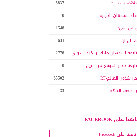
5837
canadanews24.c
داد اسمهان الجزيرة :
0
 بي سي:
1548
 ان ان
631
ابعة اسمهان ملاك: ر. كندا الدولي:
2778
ابعة محرر الموقع من النيل:
0
رر شؤون العالم-RT :
35502
 صحف المهجر:
33
بعنا على FACEBOOK
تابعنا على Facebook