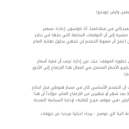
فين وارش (رويترز)
درالي في فيلادلفيا، آنا باولسون، إعادة تسعير
 مشيرة إلى أن التوقعات السابقة التي بنتها في يناير
ن اتضح أن ضغوط التضخم لن تنتهي بحلول نهاية العام
ن خطورة الموقف؛ حيث ترى إدارة ترمب أن قفزة أسعار
يو الأخطر المتمثل في انتقال هذا الارتفاع إلى الأجور
م).
نت أن التضخم الأساسي كان في مسار هبوطي قبل اندلاع
 بعد شهر أو شهرين من الارتفاع العابر، مؤكداً أن هذا
رش «في موقف مريح للغاية» لإدارة السياسة النقدية.
ة الينا لاي توضبح - برجاء اخبارنا بريديا عن خروقات