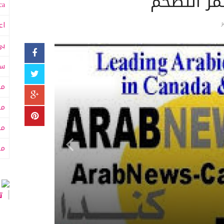
تمر التضخم
a:
اع
بي
سى
مت
مت
مح
من
تا