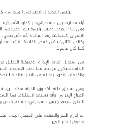
الرئيس الجديد لـ«الاحتياطي الفيدرالي» كي
آراء متباينة بين «الفيدرالي» والإدارة الأميركية
وفي هذا الصدد، وصفت رئيسة بنك الاحتياطي الفي
الأسواق لاحتمالات رفع الفائدة بأنه «أمر صحي»،
(كانون الثاني) بشأن خفض الفائدة تلاشت بعد أ
كما كان مأمولاً.
في المقابل، تحاول الإدارة الأميركية التقليل م
الطاقة ستكون مؤقتة، مما يجنب الاقتصاد السينار
والخدمات الأخرى (ما يُعرف بالآثار الثانوية للتضخ
وفي السياق ذاته، أكد وزير الخزانة سكوت بيس
الصراع الإيراني، وأنه يستعد لاستئناف هذا النمط
التطور سيضع رئيس «الفيدرالي» القادم كيفن وا
تم ادراج الخبر والعهده على المصدر، الرجاء الكتاب
لحقوق النشر للغير