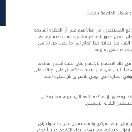
اشنطن العاصمة (رويترز)
 رفع المستثمرون من رهاناتهم على أن الخطوة القادمة
قصان. فقبل صدور المحاضر مباشرة، قفزت احتمالية رفع
الفائدة بمقدار ربع نقطة مئوية لمرة واحدة على الأقل قبل نهاية هذا العام إلى ما يقرب من 50 في
مجموعة «سي إم إيه».
 ذلك الاجتماع بالإجماع على تثبيت أسعار الفائدة،
مياً؛ ليس على قرار التثبيت بذاته، بل على الإبقاء على
، وهي العبارة التي توحي للأسواق بأن خطوة البنك
نوا يفضلون إزالة هذه اللغة التيسيرية، مما يعكس
نشقين الثلاثة الرسميين.
ن قِبل البنك المركزي والمستثمرين على حد سواء إلى
 قفزات متتالية، مما يهدد ببقاء التضخم حبيساً فوق