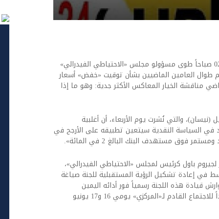
اخبار العرب -كندا 24: الخميس 21 مايو 2026 02:55 صباحاً طوى مسؤولو مجلس «الاحتياطي الفيدرالي»
م طوال العامين الماضيين بشأن توقيت «خفض» أسعار
ماضي مناقشة الخيار المعاكس الأكثر جدية: وهو ما إذا
نيسان)، والتي نُشرت يوم الأربعاء، أن أغلبية
د في السياسة النقدية سيتعين تطبيقه على الأرجح في
ر فوق مستهدف البنك البالغ 2 في المائة».
ر لجيروم باول كرئيس لمجلس «الاحتياطي الفيدرالي»،
سط في إعادة تشكيل الرؤية المستقبلية للجنة صياغة
رش قيادة هذه اللجنة رسمياً فور أدائه اليمين
الدستورية في البيت الأبيض يوم الجمعة، تمهيداً للاجتماع القادم لـ«المركزي» يومي 16 و17 يونيو