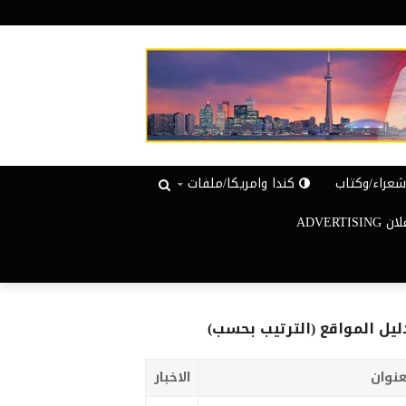
عراء/وكتاب
كندا وامريكا/ملفات
ADVERTISIN
ليل المواقع (الترتيب بحسب)
عنوان
الاخبار