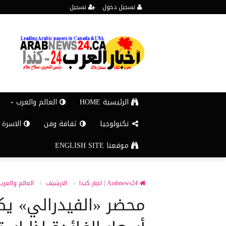
تسجيل دخول
تسجيل
الرئيسية HOME
العالم والعرب
تكنولوجيا
ثقافة وفن
الاسرة 
موقعنا ENGLISH SITE
Arabnews24 | اخبار كندا
الارشيف
العالم والعرب
محضر «الفيدرالي» يك