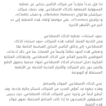
لذا فإن عدداً متزايداً من شركات التأمين يتخلى عن تغطية
المسؤولية المتعلقة بالذكاء الاصطناعي. وقد حصلت شركات
«بيركشاير هاثاواي (Berkshire Hathaway)»، و«تشاب (Chubb)»،
و«ترافيلرز (Travelers)»، على موافقة لإلغاء هذه التغطية إلى حد
كبير في الأشهر الأخيرة.
«بنود استثناء» تغطية الذكاء الاصطناعي
ومن الناحية الفنية، أضافت هذه الشركات «بنود استثناء الذكاء
الاصطناعي» إلى وثائق التأمين التجاري القياسية الخاصة بها.
وتغطي هذه البنود نطاقاً واسعاً من القضايا، بما في ذلك ادعاءات
الموظفين بالتمييز القائم على الذكاء الاصطناعي، وانتهاكات الملكية
الفكرية (مثل استخدام الذكاء الاصطناعي لمواد محمية بحقوق الطبع
والنشر دون علم الشركة)، والأضرار المادية الناجمة عن الأنظمة
المستقلة أو الروبوتية.
تبني الذكاء الاصطناعي: الفوائد والمخاطر
وهذه خطوة قد تُعرّض العديد من الشركات لخسائر مالية فادحة. وقد
تُبطئ أيضاً من وتيرة تبني الشركات للذكاء الاصطناعي، حيث يدرس
المسؤولون التنفيذيون ما إذا كانت المخاطر المحتملة تفوق فوائد
هذه التقنية.