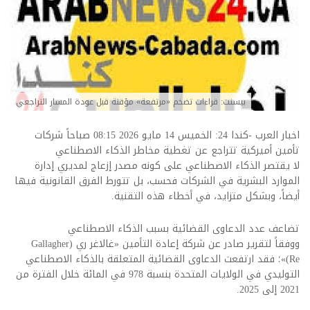
بيسنت: قراءات تضخم «مرتفعة» مؤقتة قبل عودة المسار التراجعي
اخبار العرب -كندا 24: الخميس 14 مايو 2026 08:15 صباحاً شركات
تأمين أميركية تتراجع عن تغطية مخاطر الذكاء الاصطناعي
لا يقتصر الذكاء الاصطناعي على كونه مصدر إزعاج لمديري إدارة
الموارد البشرية في الشركات فحسب، بل تتورط الفرق القانونية فيها
أيضاً، وبشكل متزايد، في أخطاء هذه التقنية.
تضاعف عدد الدعاوى القضائية بسبب الذكاء الاصطناعي
ووفقاً لتقرير صادر عن شركة إعادة التأمين «غالاغر ري (Gallagher
Re)»؛ فقد ارتفعت الدعاوى القضائية المتعلقة بالذكاء الاصطناعي
التوليدي في الولايات المتحدة بنسبة 978 في المائة خلال الفترة من
2021 إلى 2025.