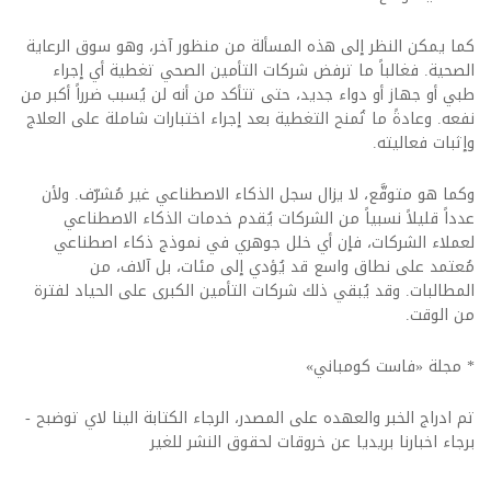
كما يمكن النظر إلى هذه المسألة من منظور آخر، وهو سوق الرعاية
الصحية. فغالباً ما ترفض شركات التأمين الصحي تغطية أي إجراء
طبي أو جهاز أو دواء جديد، حتى تتأكد من أنه لن يُسبب ضرراً أكبر من
نفعه. وعادةً ما تُمنح التغطية بعد إجراء اختبارات شاملة على العلاج
وإثبات فعاليته.
وكما هو متوقَّع، لا يزال سجل الذكاء الاصطناعي غير مُشرّف. ولأن
عدداً قليلاً نسبياً من الشركات يُقدم خدمات الذكاء الاصطناعي
لعملاء الشركات، فإن أي خلل جوهري في نموذج ذكاء اصطناعي
مُعتمد على نطاق واسع قد يُؤدي إلى مئات، بل آلاف، من
المطالبات. وقد يُبقي ذلك شركات التأمين الكبرى على الحياد لفترة
من الوقت.
* مجلة «فاست كومباني»
تم ادراج الخبر والعهده على المصدر، الرجاء الكتابة الينا لاي توضبح -
برجاء اخبارنا بريديا عن خروقات لحقوق النشر للغير