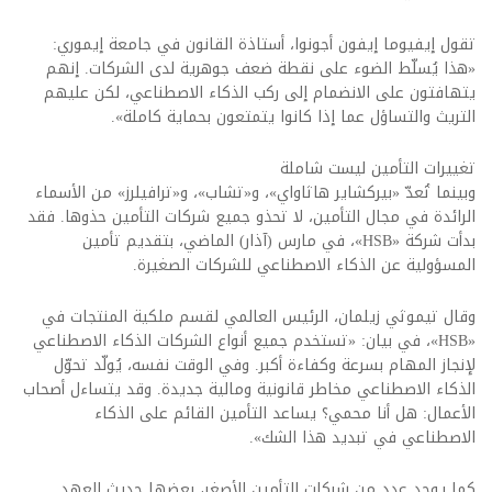
تقول إيفيوما إيفون أجونوا، أستاذة القانون في جامعة إيموري:
«هذا يُسلّط الضوء على نقطة ضعف جوهرية لدى الشركات. إنهم
يتهافتون على الانضمام إلى ركب الذكاء الاصطناعي، لكن عليهم
التريث والتساؤل عما إذا كانوا يتمتعون بحماية كاملة».
تغييرات التأمين ليست شاملة
وبينما تُعدّ «بيركشاير هاثاواي»، و«تشاب»، و«ترافيلرز» من الأسماء
الرائدة في مجال التأمين، لا تحذو جميع شركات التأمين حذوها. فقد
بدأت شركة «HSB»، في مارس (آذار) الماضي، بتقديم تأمين
المسؤولية عن الذكاء الاصطناعي للشركات الصغيرة.
وقال تيموثي زيلمان، الرئيس العالمي لقسم ملكية المنتجات في
«HSB»، في بيان: «تستخدم جميع أنواع الشركات الذكاء الاصطناعي
لإنجاز المهام بسرعة وكفاءة أكبر. وفي الوقت نفسه، يُولّد تحوّل
الذكاء الاصطناعي مخاطر قانونية ومالية جديدة. وقد يتساءل أصحاب
الأعمال: هل أنا محمي؟ يساعد التأمين القائم على الذكاء
الاصطناعي في تبديد هذا الشك».
كما يوجد عدد من شركات التأمين الأصغر، بعضها حديث العهد