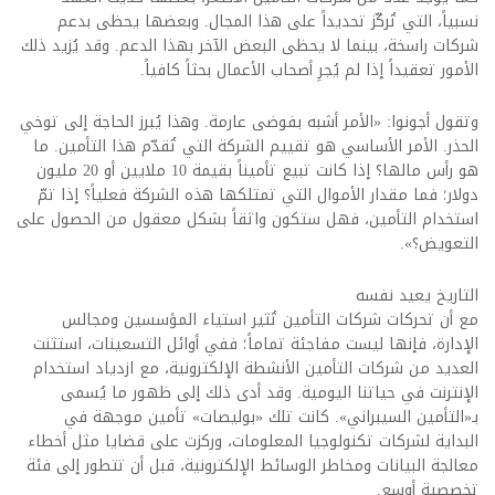
نسبياً، التي تُركّز تحديداً على هذا المجال. وبعضها يحظى بدعم
شركات راسخة، بينما لا يحظى البعض الآخر بهذا الدعم. وقد يُزيد ذلك
الأمور تعقيداً إذا لم يُجرِ أصحاب الأعمال بحثاً كافياً.
وتقول أجونوا: «الأمر أشبه بفوضى عارمة. وهذا يُبرز الحاجة إلى توخي
الحذر. الأمر الأساسي هو تقييم الشركة التي تُقدّم هذا التأمين. ما
هو رأس مالها؟ إذا كانت تبيع تأميناً بقيمة 10 ملايين أو 20 مليون
دولار؛ فما مقدار الأموال التي تمتلكها هذه الشركة فعلياً؟ إذا تمّ
استخدام التأمين، فهل ستكون واثقاً بشكل معقول من الحصول على
التعويض؟».
التاريخ يعيد نفسه
مع أن تحركات شركات التأمين تُثير استياء المؤسسين ومجالس
الإدارة، فإنها ليست مفاجئة تماماً؛ ففي أوائل التسعينات، استثنت
العديد من شركات التأمين الأنشطة الإلكترونية، مع ازدياد استخدام
الإنترنت في حياتنا اليومية. وقد أدى ذلك إلى ظهور ما يُسمى
بـ«التأمين السيبراني». كانت تلك «بوليصات» تأمين موجهة في
البداية لشركات تكنولوجيا المعلومات، وركزت على قضايا مثل أخطاء
معالجة البيانات ومخاطر الوسائط الإلكترونية، قبل أن تتطور إلى فئة
تخصصية أوسع.