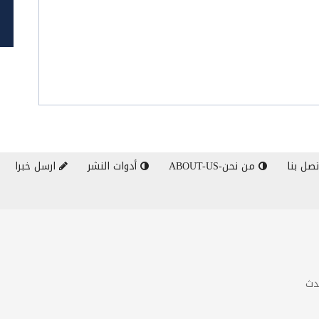
صل بنا
من نحن-ABOUT-US
أدوات النشر
ارسل خبرا
دث