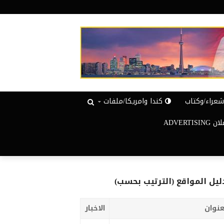
عراء/وكتاب
كندا وامريكا/ملفات
ADVERTISIN
ليل المواقع (الترتيب بحسب)
عنوان
الاخبار