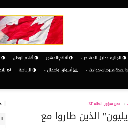
الجالية ودليل المهاجر
أقلام:المهجر
أقلام:الوطن
ش
والصحة/منوعات/حوادث
أسواق واعمال
الرياضة
للاعلان G
د
محرر شؤون العالم-RT :
 رجال الـ"27 تريليون" الذين طاروا مع
ال