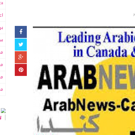
a:
اع
بي
سى
مت
مت
مح
من
تا