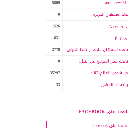
5809
canadanews24.c
داد اسمهان الجزيرة :
0
 بي سي:
1526
 ان ان
631
ابعة اسمهان ملاك: ر. كندا الدولي:
2778
ابعة محرر الموقع من النيل:
0
رر شؤون العالم-RT :
35297
 صحف المهجر:
33
بعنا على FACEBOOK
تابعنا على Facebook