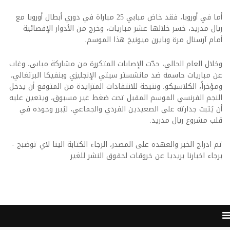
أما في أوروبا، فقد خاض مبابي 25 مباراة في دوري أبطال أوروبا مع
ريال مدريد، خسر خلالها عشر مباريات، وخرج من الأدوار الإقصائية
أمام آرسنال مرة وبايرن ميونيخ هذا الموسم.
وخلال العام الحالي، حدّت الإصابات المتكررة من مشاركة مبابي، وغاب
عن مباريات حاسمة ضد مانشستر سيتي الإنجليزي وبنفيكا البرتغالي،
ومؤخراً، الكلاسيكو. ونتيجة للانتقادات المتزايدة من المتوقع أن يدخل
النجم الفرنسي الموسم المقبل تحت ضغط غير مسبوق، ويتعين عليه
أن يُثبت جدارته على الصعيدين الفردي والجماعي، ليُبرر وجوده في
قلب مشروع ريال مدريد.
تم ادراج الخبر والعهده على المصدر، الرجاء الكتابة الينا لاي توضبح -
برجاء اخبارنا بريديا عن خروقات لحقوق النشر للغير