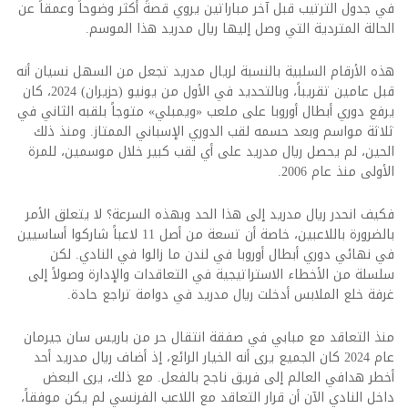
في جدول الترتيب قبل آخر مباراتين يروي قصةً أكثر وضوحاً وعمقاً عن
الحالة المتردية التي وصل إليها ريال مدريد هذا الموسم.
هذه الأرقام السلبية بالنسبة لريال مدريد تجعل من السهل نسيان أنه
قبل عامين تقريباً، وبالتحديد في الأول من يونيو (حزيران) 2024، كان
يرفع دوري أبطال أوروبا على ملعب «ويمبلي» متوجاً بلقبه الثاني في
ثلاثة مواسم وبعد حسمه لقب الدوري الإسباني الممتاز. ومنذ ذلك
الحين، لم يحصل ريال مدريد على أي لقب كبير خلال موسمين، للمرة
الأولى منذ عام 2006.
فكيف انحدر ريال مدريد إلى هذا الحد وبهذه السرعة؟ لا يتعلق الأمر
بالضرورة باللاعبين، خاصة أن تسعة من أصل 11 لاعباً شاركوا أساسيين
في نهائي دوري أبطال أوروبا في لندن ما زالوا في النادي. لكن
سلسلة من الأخطاء الاستراتيجية في التعاقدات والإدارة وصولاً إلى
غرفة خلع الملابس أدخلت ريال مدريد في دوامة تراجع حادة.
منذ التعاقد مع مبابي في صفقة انتقال حر من باريس سان جيرمان
عام 2024 كان الجميع يرى أنه الخيار الرائع، إذ أضاف ريال مدريد أحد
أخطر هدافي العالم إلى فريق ناجح بالفعل. مع ذلك، يرى البعض
داخل النادي الآن أن قرار التعاقد مع اللاعب الفرنسي لم يكن موفقاً،