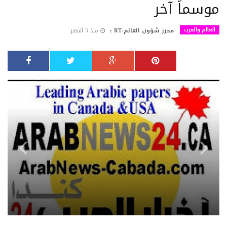
موسماً آخر
العالم والعرب
محرر شؤون العالم-RT :
منذ 3 أشهر