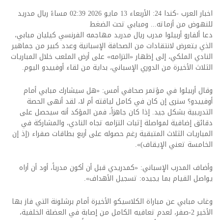
اخبار العرب -كندا 24: الأربعاء 13 مايو 2026 02:39 مساءً ريال مدريد
للنهوض من أزماته... ومبابي تحت الضغط
دعا ألفارو أربيلوا مدرب ريال مدريد مهاجمه الفرنسي كيليان مبابي،
الذي يتعرض لانتقادات من الصحافة الإسبانية وعدد كبير من جماهير
النادي الملكي، إلى إظهار «التزامه» على أرض الملعب خلال المباريات
الثلاث الأخيرة من الدوري الإسباني، بداية من لقاء أوفييدو اليوم.
وقال أربيلوا في مؤتمر صحافي أمس: «هل سيشارك مبابي أمام
أوفييدو؟ سنرى إن كان في كامل لياقته أم لا، لقد أنهى الحصة
التدريبية بشكل جيد. إذا كان جاهزاً، فمن المؤكد أنه سيحصل على
دقائق إضافية لمواصلة إثبات التزامه تجاه النادي، والمشاركة في
المباريات الثلاث المتبقية رغم حصوله على أربع بطاقات صفراء (إذ إن
الخامسة تعني الإيقاف)».
وأضاف المدرب الإسباني: «كمدريدي قبل أن أكون مدرباً، أود أن أراه
يواصل القيام بما يجيده: تسجيل الأهداف».
وغاب مبابي عن مباراة الكلاسيكو الأخيرة أمام برشلونة التي فاز بها
الأخير 2-صفر، لعدم تعافيه الكامل من إصابة في العضلة الخلفية،