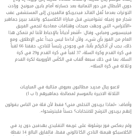
دوري الأبطال من دور الثمانية بعد خسارته أمام بايرن ميونيخ. وزادت
التوترات بعدما نُقل القائد فيديريكو فالفيردي إلى المستشفى عقب
شجار مع زميله تشواميني قبل مباراة الكلاسيكو. وانتقد بيريز جماهير
«الألتراس» التي وجهت صيحات وهتافات معادية لنجمي الفريق
فينيسيوس ومبابي، وقال: «أشعر أحياناً بالإحباط لأننا لم نتمكن هذا
العام من الفوز بأي شيء، ولأن أداءنا ليس جيداً على الإطلاق، ومع
ذلك، يجب أن أذكركم بأننا، في وجودي رئيساً للنادي، حققنا 66 لقباً
في كرة القدم وكرة السلة، 37 لقباً في كرة القدم و29 في كرة
السلة، بما في ذلك سبعة ألقاب في الكأس الأوروبية لكرة القدم
وثلاثة في كرة السلة».
لاعبو ريال مدريد مطالبون بعروض مثالية في المباريات
الثلاثة الاخيرة بالموسم لمصالحة جماهيرهم (ا ب ا)
وأضاف: «لماذا يريدون التخلص مني؟ فقط لأن قلة من الناس يقولون
إنهم يريدون الترشح للانتخابات؟ حسناً فليترشحوا».
ولم يعكس فوز برشلونة على غريمه التقليدي بهدفين دون رد في
الكلاسيكو هيمنة النادي الكاتالوني فقط، فالفارق البالغ 14 نقطة