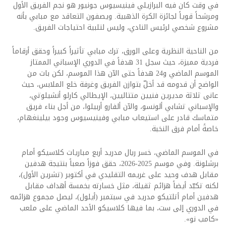
في وقت كان فيه البرازيلي فينيسيوس جونيور هو نجم الفريق الأول
ومرشحاً قوياً لجائزة الكرة الذهبية. ويصفون التعاقد مع مبابي بأنه
مشروع شخصي لرئيس النادي، وليس لتلبية احتياجات الفريق.
من الناحية النظرية وعلى الورق، ترك مبابي تأثيراً كبيراً وحقق أرقاماً
فردية مميزة، حيث سجل 31 هدفاً في الدوري الإسباني الممتاز
الموسم الماضي و24 هدفاً حتى الآن هذا الموسم، لكن بات من
الواضح أن قدومه قد أخلّ بتوازن الفريق وغرفة خلع الملابس، حيث
عانى ثلاثة مديرين فنيين متتاليين، الإيطالي كارلو أنشيلوتي،
والإسباني تشابي ألونسو، والآن ألفارو أربيلوا، من أجل بناء فريق
متماسك قادر على استيعاب مبابي وفينيسيوس وجود بيلينغهام،
خاصةً أمام فرق النخبة.
في الموسم الماضي، خسر ريال مدريد أربع مباريات كلاسيكو أمام
برشلونة. وفي موسم 2025-2026، حقق فوزاً صعباً بنتيجة هدفين
مقابل هدف وحيد على غريمه التقليدي في أكتوبر (تشرين الأول)،
لكنه تكبّد أيضاً هزائم ثقيلة، مثل خسارته بخمسة أهداف مقابل
هدفين أمام أتلتيكو مدريد في سبتمبر (أيلول)، ليصل مجموع هزائمه
في الدوري إلى ست، بما فيها كلاسيكو الأحد الماضي على ملعب
«كامب نو».