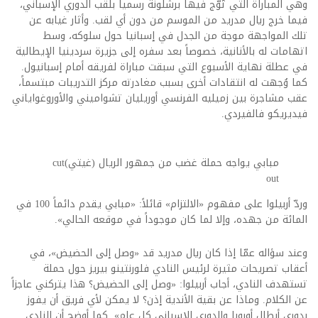
وهي المباراة التي تُوّج فيها برشلونة رسمياً بلقب الدوري الإسباني،
فيما خرج ريال مدريد من الموسم من دون أي لقب. وأثار غيابه عن
تلك المواجهة موجة من الجدل في إسبانيا حول سلوكه، وسط
اتهامات له بالأنانية، خصوصاً بعد سفره إلى جزيرة سردينيا الإيطالية
في عطلة نهاية الأسبوع التي سبقت مباراة لفريقه أمام إسبانيول.
كما وُجهت له انتقادات أخرى بسبب مغادرته مركز التدريبات مبتسماً،
عقب مشاجرة بين زميليه الفرنسي أوريليان تشواميني والأوروغواياني
فيديريكو فالفيردي.
مبابي يواجه حملة غضب من جمهور الريال (غيتي)cut
out
وردّ أربيلوا على مفهوم «الالتزام» قائلاً: «مبابي يقدم دائماً 100 في
المائة من جهده، وإلا لما كان موجوداً في موقعه الحالي».
وعند سؤاله عمّا إذا كان ريال مدريد قد «وصل إلى الحضيض»، في
أعقاب تصريحات مثيرة لرئيس النادي فلورنتينو بيريز حول حملة
تستهدف النادي، أجاب أربيلوا: «وصل إلى الحضيض؟ هذا يتركني عاجزاً
عن الكلام. وماذا عن بقية الأندية إذن؟ لا يمكن لأي فريق أن يفوز
بدوري أبطال أوروبا والدوري الإسباني كل عام». كما أوضح أن النادي