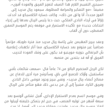
«سيجري التقييم اللازم هذا الصيف لتعزيز الفريق والعودة أقوى»،
مضيفاً: «مع التفكير والصرامة المطلوبة، سيعود ريال مدريد إلى
الفوز مجدداً، أنا واثق من ذلك». وكانت خسارة الكلاسيكو قد أحدثت
زلزالاً في أرجاء النادي الملكي، حيث دعا رئيس الريال بعدها إلى إجراء
انتخابات جديدة مع تأكيده الاستمرار في موقعه رغم الموسم الصفري
المضطرب دون أي ألقاب.
وعقد بيريز المهيمن على رئاسة ريال مدريد منذ فترة طويلة، مؤتمراً
صحافياً غير متوقع بعد خسارة الكلاسيكو، مما أثار تكهنات إعلامية
بأن البرتغالي جوزيه مورينيو قد يكون على وشك العودة لتدريب
الفريق أو أنه قد يتنحى عن منصبه.
لكن الرجل المخضرم البالغ من 74 عاماً قال: «سمعت شائعات بأنني
سأستقيل، وأؤكد للجميع أنني باقٍ، وسأترشح مرة أخرى للدفاع عن
مصالح أعضاء ريال مدريد». ونفى بيريز وجود فوضى داخل النادي
وفريق الكرة، مشيراً إلى أن من يدعي ذلك فهو متآمر على الريال.
وفي موسم اتسم بعدم الاستقرار الإداري، أُقيل تشابي ألونسو بعد
سبعة أشهر من توليه المنصب، في حين لم يتمكن خليفته أربيلوا من
إنقاذ موسم ريال مدريد. وامتدت معاناة مدريد إلى أوروبا، إذ ودع