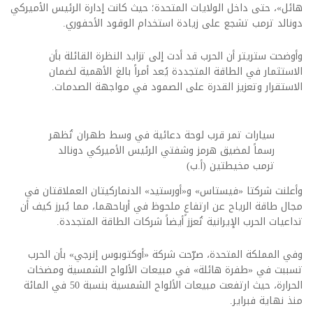
هائل»، حتى داخل الولايات المتحدة؛ حيث كانت إدارة الرئيس الأميركي
دونالد ترمب تشجع على زيادة استخدام الوقود الأحفوري.
وأوضحت ستريتر أن الحرب قد أدت إلى تزايد النظرة القائلة بأن
الاستثمار في الطاقة المتجددة يُعد أمراً بالغ الأهمية لضمان
الاستقرار وتعزيز القدرة على الصمود في مواجهة الصدمات.
سيارات تمر قرب لوحة دعائية في وسط طهران تُظهر
رسماً لمضيق هرمز وشفتي الرئيس الأميركي دونالد
ترمب مخيطتين (أ.ب)
وأعلنت شركتا «فيستاس» و«أورستيد» الدنماركيتان العملاقتان في
مجال طاقة الرياح عن ارتفاعٍ ملحوظ في أرباحهما، مما يُبرز كيف أن
تداعيات الحرب الإيرانية تُعزز أيضاً شركات الطاقة المتجددة.
وفي المملكة المتحدة، صرّحت شركة «أوكتوبوس إنرجي» بأن الحرب
تسببت في «طفرة هائلة» في مبيعات الألواح الشمسية ومضخات
الحرارة، حيث ارتفعت مبيعات الألواح الشمسية بنسبة 50 في المائة
منذ نهاية فبراير.