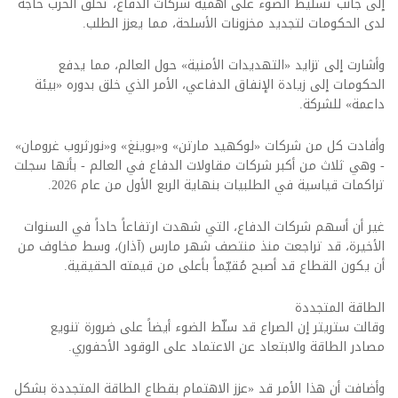
إلى جانب تسليط الضوء على أهمية شركات الدفاع، تخلق الحرب حاجةً
لدى الحكومات لتجديد مخزونات الأسلحة، مما يعزز الطلب.
وأشارت إلى تزايد «التهديدات الأمنية» حول العالم، مما يدفع
الحكومات إلى زيادة الإنفاق الدفاعي، الأمر الذي خلق بدوره «بيئة
داعمة» للشركة.
وأفادت كل من شركات «لوكهيد مارتن» و«بوينغ» و«نورثروب غرومان»
- وهي ثلاث من أكبر شركات مقاولات الدفاع في العالم - بأنها سجلت
تراكمات قياسية في الطلبيات بنهاية الربع الأول من عام 2026.
غير أن أسهم شركات الدفاع، التي شهدت ارتفاعاً حاداً في السنوات
الأخيرة، قد تراجعت منذ منتصف شهر مارس (آذار)، وسط مخاوف من
أن يكون القطاع قد أصبح مُقيّماً بأعلى من قيمته الحقيقية.
الطاقة المتجددة
وقالت ستريتر إن الصراع قد سلّط الضوء أيضاً على ضرورة تنويع
مصادر الطاقة والابتعاد عن الاعتماد على الوقود الأحفوري.
وأضافت أن هذا الأمر قد «عزز الاهتمام بقطاع الطاقة المتجددة بشكل