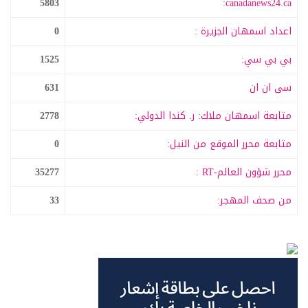
5803
canadanews24.ca:
اعداد اسمهان الجزيرة :
0
بي بي سي:
1525
سى ان ان
631
متابعة اسمهان ملاك: ر. كندا الدولي:
2778
متابعة محرر الموقع من النيل:
0
محرر شؤون العالم-RT :
35277
من صحف المهجر:
33