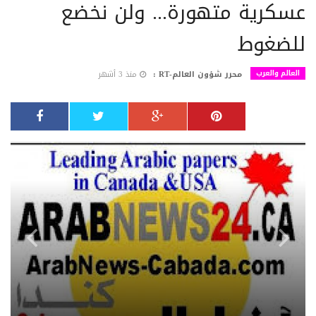
عسكرية متهورة... ولن نخضع
للضغوط
العالم والعرب
محرر شؤون العالم-RT :
منذ 3 أشهر