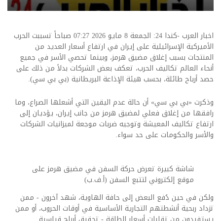
اخبار العرب -كندا 24: الجمعة 8 مايو 2026 07:27 صباحاً تسببت الحرب
الأميركية الإسرائيلية على إيران في ارتفاع أسعار العديد من
المنتجات بسبب إغلاق مضيق هرمز، وبينما تحصي الأسر في جميع
أنحاء العالم تكاليف الحرب، تعكف بعض الشركات بدلاً من ذلك على
حصد أرباح طائلة، بحسب هيئة الإذاعة البريطانية (بي بي سي).
وذكرت «بي بي سي» أن حالة عدم اليقين التي أشعلها الصراع، وما
رافقها من إغلاق فعلي لمضيق هرمز من جانب إيران، يؤديان إلى
ارتفاع تكاليف المعيشة وتوجيه ضربات موجعة لميزانيات الشركات
والأسر والحكومات على حد سواء.
شاشة كبيرة تعرض حركة السفن في مضيق هرمز على
موقع إلكتروني لتتبع السفن (أ.ف.ب)
ولكن في حين دُفع البعض إلى حافة الهاوية، شهد آخرون - ممن
تزداد ربحية أنشطتهم التجارية الأساسية في أوقات الحروب، أو ممن
يستفيدون من تقلبات أسعار الطاقة - تحقيق أرباح قياسية.