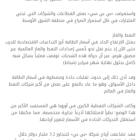
واستعرضت «بي بي سي» بعض القطاعات والشركات التي تجني
المليارات في ظل استمرار الصراع في منطقة الشرق الأوسط.
النفط والغاز
يمثل الارتفاع الحاد في أسعار الطاقة أبرز التداعيات الاقتصادية للحرب
حتى الآن إذ يتم نقل نحو خُمس إمدادات النفط والغاز العالمية عبر
مضيق هرمز، غير أن حركة هذه الشحنات توقفت فعلياً بشكل شبه
كامل بحلول نهاية شهر فبراير (شباط).
وقد أدى ذلك إلى حدوث تقلبات حادة ومضطربة في أسعار الطاقة
داخل الأسواق، وهو ما عاد بالنفع على بعض من أكبر شركات النفط
والغاز في العالم.
وكانت الشركات النفطية الكبرى في أوروبا هي المستفيد الأكبر من
هذا الوضع؛ نظراً لامتلاكها أذرعاً تجارية متخصصة، مما مكنها من
استغلال التحركات الحادة في الأسعار لتعزيز أرباحها.
فقد تضاعفت أرباح شركة «بي بي» لتتجاوز 3.2 مليار دولار خلال