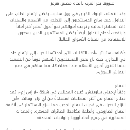
عبورها بحر العرب باتجاه مضيق هرمز
وقد انتعشت البنوك الكبرى في وول ستريت بفضل ارتفاع الطلب على
التداول، حيث سارع المستثمرون إلى التخلص من الأسهم والسندات
ذات المخاطر العالية وتوجيه أموالهم نحو أصول تُعتبر أكثر أماناً
وارتفعت أحجام التداول أيضاً بفضل المستثمرين الذين يسعون
للاستفادة من تقلبات الأسواق المالية.
وأضافت ستريتر: «أدت التقلبات التي أحدثتها الحرب إلى ارتفاع حاد
في التداول، حيث باع بعض المستثمرين الأسهم خوفاً من التصعيد،
بينما اشترى آخرون الأسهم عند انخفاضها، مما ساهم في دعم
انتعاش السوق».
الدفاع
وفقاً لإميلي ساويتش، كبيرة المحللين في شركة «آر إس إم»، يُعد
قطاع الدفاع من أكثر القطاعات استفادةً من أي نزاع، وقالت: «أبرز
النزاع الثغرات في قدرات الدفاع الجوي، مما سرّع الاستثمار في أنظمة
الدفاع الصاروخي، وأنظمة مكافحة الطائرات المسيّرة، والمعدات
العسكرية في جميع أنحاء أوروبا والولايات المتحدة».