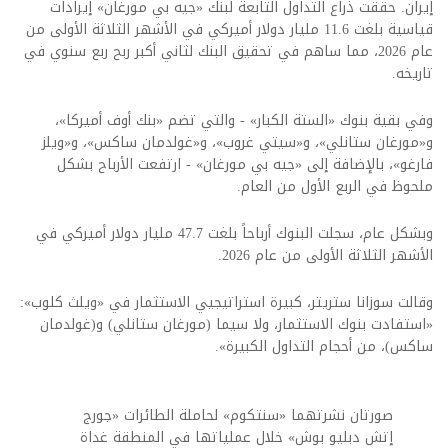
إيران. حققت ذراع التداول التابعة لبنك «جيه بي مورغان» إيرادات
قياسية بلغت 11.6 مليار دولار أميركي في الأشهر الثلاثة الأولى من
عام 2026، مما ساهم في تحقيق البنك لثاني أكبر ربح ربع سنوي في
تاريخه.
وفي بقية بنوك «الستة الكبار» - والتي تضم «بنك أوف أميركا»،
و«مورغان ستانلي»، و«سيتي غروب»، و«غولدمان ساكس»، و«ويلز
فارغو»، بالإضافة إلى «جيه بي مورغان» - ارتفعت الأرباح بشكل
ملحوظ في الربع الأول من العام.
وبشكل عام، سجلت البنوك أرباحاً بلغت 47.7 مليار دولار أميركي في
الأشهر الثلاثة الأولى من عام 2026.
وقالت سوزانا ستريتر، كبيرة استراتيجيي الاستثمار في «ويلث كلوب»:
«استفادت بنوك الاستثمار، ولا سيما (مورغان ستانلي) و(غولدمان
ساكس)، من أحجام التداول الكبيرة».
صورتان نشرتهما «سنتكوم» لحاملة الطائرات «جورج
إتش دبليو بوش» خلال عملياتها في المنطقة غداة