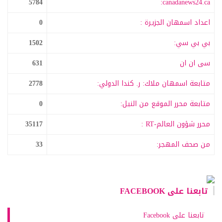
5784
canadanews24.ca:
اعداد اسمهان الجزيرة :
0
بي بي سي:
1502
سى ان ان
631
متابعة اسمهان ملاك: ر. كندا الدولي:
2778
متابعة محرر الموقع من النيل:
0
محرر شؤون العالم-RT :
35117
من صحف المهجر:
33
تابعنا على FACEBOOK
تابعنا على Facebook