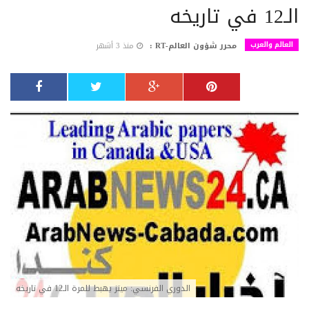
الـ12 في تاريخه
العالم والعرب
محرر شؤون العالم-RT :
منذ 3 أشهر
الدوري الفرنسي: ميتز يهبط للمرة الـ12 في تاريخه