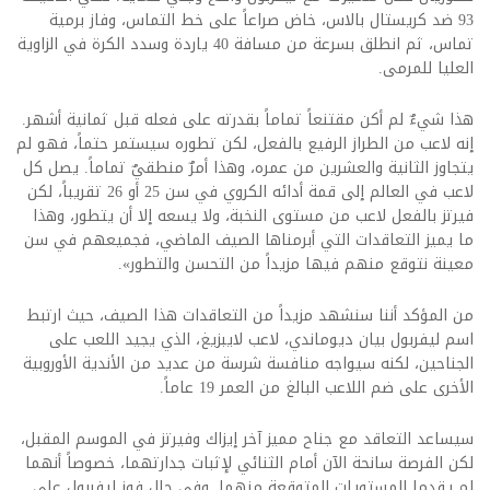
93 ضد كريستال بالاس، خاض صراعاً على خط التماس، وفاز برمية
تماس، ثم انطلق بسرعة من مسافة 40 ياردة وسدد الكرة في الزاوية
العليا للمرمى.
هذا شيءٌ لم أكن مقتنعاً تماماً بقدرته على فعله قبل ثمانية أشهر.
إنه لاعب من الطراز الرفيع بالفعل، لكن تطوره سيستمر حتماً، فهو لم
يتجاوز الثانية والعشرين من عمره، وهذا أمرٌ منطقيٌ تماماً. يصل كل
لاعب في العالم إلى قمة أدائه الكروي في سن 25 أو 26 تقريباً، لكن
فيرتز بالفعل لاعب من مستوى النخبة، ولا يسعه إلا أن يتطور، وهذا
ما يميز التعاقدات التي أبرمناها الصيف الماضي، فجميعهم في سن
معينة نتوقع منهم فيها مزيداً من التحسن والتطور».
من المؤكد أننا سنشهد مزيداً من التعاقدات هذا الصيف، حيث ارتبط
اسم ليفربول بيان ديوماندي، لاعب لايبزيغ، الذي يجيد اللعب على
الجناحين، لكنه سيواجه منافسة شرسة من عديد من الأندية الأوروبية
الأخرى على ضم اللاعب البالغ من العمر 19 عاماً.
سيساعد التعاقد مع جناح مميز آخر إيزاك وفيرتز في الموسم المقبل،
لكن الفرصة سانحة الآن أمام الثنائي لإثبات جدارتهما، خصوصاً أنهما
لم يقدما المستويات المتوقعة منهما. وفي حال فوز ليفربول على