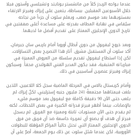
عندما يواجه الريدز كلاً من مانشستر يونايتد وتشيلسي وأستون فيلا
خلال الأسبوعين المقبلين. ببساطة، يتعين على إيزاك وفيرتز الارتقاء
بمستويهما بعد موسم صعب، ويعلم سلوت أن جزءاً من نجاحه
سيُقاس في نهاية المطاف بقدرته على مساعدة أغلى صفقتين في
تاريخ الدوري الإنجليزي الممتاز على تقديم أفضل ما لديهما.
وبعد خروج ليفربول من دوري أبطال أوروبا أمام باريس سان جيرمان،
أكد سلوت أن المستقبل مشرق. أثار هذا التصريح بعض التساؤلات،
لكن إذا استطاع ليفربول تقديم سلسلة من العروض المميزة في
مبارياته المتبقية، فقد يكون المدير الفني الهولندي محقاً. وسيكون
إيزاك وفيرتز عنصرين أساسيين في ذلك.
وأمام كريستال بالاس في المرحلة الماضية سجل كلا اللاعبين، اللذين
بلغت قيمتاهما مجتمعةً 241 مليون جنيه إسترليني، لكنّ إيزاك لم
يلعب حتى الآن 90 دقيقة كاملة مع ليفربول بعد موسم مليء
بالإصابات، بينما أظهر فيرتز قدراته الكبيرة في بعض اللحظات، لكنه
لم يقدم حتى الآن مستويات ثابتة ومميزة مع الفريق. لم يسجل
فيرتز أي هدف أو يصنع أي تمريرة حاسمة ضد أي فريق من فرق
الدوري الإنجليزي الممتاز التي تحتل حالياً المراكز المؤهلة للبطولات
الأوروبية، لكن عندما سُئل سلوت عن ذلك يوم الجمعة، أصرّ على أن