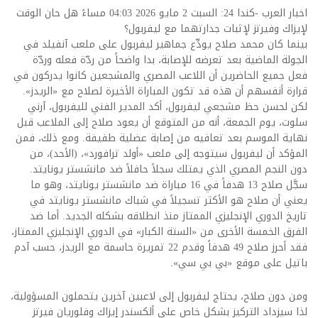
اخبار العرب -كندا 24: السبت 2 مايو 2026 04:03 مساءً هل حان الوقت
لإيزاك وفيرتز لإثبات جدارتهما مع ليفربول؟
بينما كان محمد صلاح يودِّع جماهير ليفربول على ملعب آنفيلد في
الجولة الماضية بعد تعرضه للإصابة، بدا واضحاً من ردّة فعله وردّة
فعل جميع الحاضرين أن اللاعب المصري والمشجعين كانوا يدركون في
قرارة أنفسهم أن هذه قد تكون المباراة الأخيرة لصلاح مع «الريدز».
لكن لحسن حظ مشجعي ليفربول، أكد المدير الفني لليفربول، آرني
سلوت، يوم الجمعة، أنه من المتوقع أن يعود صلاح إلى الملاعب قبل
نهاية الموسم بعد تعافيه من إصابة عضلية طفيفة. ومع ذلك، فمن
المؤكد أن ليفربول سيتوجه إلى ملعب «أولد ترافورد»، (الأحد)، من
دون النجم المصري الذي يمتلك سجلاً حافلاً ضد مانشستر يونايتد.
سجَّل صلاح 13 هدفاً في 16 مباراة ضد مانشستر يونايتد، وهو ما
يعني أن صلاح هو الأكثر تسجيلاً في شباك مانشستر يونايتد في
تاريخ الدوري الإنجليزي الممتاز منذ انطلاقه بشكله الجديد. أما ضد
الفرق الخمسة الأخرى من «الستة الكبار» في الدوري الإنجليزي الممتاز،
فقد أحرز صلاح 49 هدفاً وقدم 22 تمريرة حاسمة مع الريدز، حسب آدم
باتيل على موقع «بي بي سي».
ومن دون صلاح، يحتاج ليفربول إلى لاعبين آخرين يتحملون المسؤولية،
لذا سيزداد التركيز بشكل خاص على ألكسندر إيزاك وفلوريان فيرتز