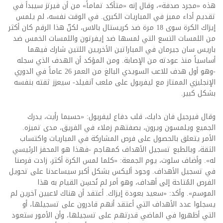
هذه «مجرد صدفة»، وقال إنه «متأكد تماماً» من أن فيرتز سيبدأ في
تقديم أداء مميز في المباريات الكبرى. في الوقت نفسه، لم يلمس
إيزاك الكرة سوى 18 مرة ضد كريستال بالاس، لكنّ هذا الرقم كان أكثر
من اللمسات التسع التي لمسها ضد إيفرتون واللمسات الخمس ضد
باريس سان جيرمان في المباراتين الأخريين اللتين شارك فيهما
أساسياً منذ عودته من الإصابة. ومن المؤكد أن الهدف الذي سجله
-وهو أول هدف للاعب السويدي البالغ من العمر 26 عاماً في الدوري
الإنجليزي الممتاز مع ليفربول على ملعب آنفيلد- سيعزز ثقته بنفسه
بشكل كبير.
وقال فيرجيل فان دايك، قلب دفاع ليفربول: «حسبما رأيت، يدرك
الجميع ويلمسون ويرون، بصفتهم زملاء في الفريق، مدى تميزه.
الأمر يتعلق بالحصول على فرص المشاركة في المباريات واكتساب
الثقة، وبالطبع تسجيل الأهداف كمهاجم -فهذا هو المحفز الرئيسي
له». وأضاف سلوت، يوم الجمعة: «كلما لمس الكرة أكثر، زادت فرصنا
في تسجيل الأهداف. وجود أليكس بشكل أكبر سيساعدنا على تحويل
الفرص المُتاحة إلى أهداف، وهو أمر لم نُحسِن القيام به هذا
الموسم». وأكد: «سعيد بعودة إيزاك. أعتقد أن هناك لاعبين آخرين لم
يسجلوا عدد الأهداف التي أعتقد أنهم قادرون على تسجيلها، أو
التي أظهروا في الماضي قدرتهم على تسجيلها، وأن الأمور ستعود