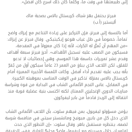
إلى طبيعتها في وقت ما، وكلما كان ذلك أسرع كان أفضل».
فيرتز يحتفل بهز شباك كريستال بالاس بصحبة ماك
أليستير (أ.ب)
أما بالنسبة إلى فيرتز، فإن التركيز على زيادة التناغم مع إيزاك واضح
تماماً، خصوصاً في ظل غياب هوغو إيكيتيكي. وقال فيرتز عن إيزاك:
«من المهم أن نُمرِّر له الكرات، لأنه إذا كان معزولاً في المقدمة،
فسيكون من الصعب عليه تسجيل الأهداف». أحرز فيرتز سبعة أهداف
وقدم عشر تمريرات حاسمة هذا الموسم، وهي إحصائيات لا تدعو
للقلق، لكن اللاعب الذي يبلغ من العمر 23 عاماً سيكون أول من يُقرّ
بأنه يجب عليه تقديم أداء أفضل. وكانت اللمسة الأخيرة المميزة أمام
كريستال بالاس بمنزلة تذكير في الوقت المناسب بموهبته الكبيرة.
في المقابل، عانى النجم الألماني الشاب في البداية من قوة وشراسة
مباريات الدوري الإنجليزي الممتاز، لكنه اكتسب بنية عضلية قوية منذ
انتقاله إلى الريدز قادماً من باير ليفركوزن.
يؤمن مسؤولو ليفربول، بمن فيهم سلوت، بأن اللاعب الألماني الشاب
الذي دخل كل من بايرن ميونيخ ومانشستر سيتي في منافسة شرسة
لضمه، ينتظره مستقبل باهر. وقال سلوت: «إن التطور الذي حدث
لفلوريان خلال مسيرته مع ليفربول واضحٌ وجليٌّ للغاية. ففي الدقيقة