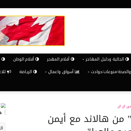
الجالية ودليل المهاجر
أقلام:المهجر
أقلام:الوطن
ش
والصحة/منوعات/حوادث
أسواق واعمال
الرياضة
للاعلان G
 ان ان
د
 من هالاند مع أيمن
ال