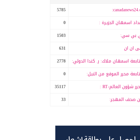
5785
canadanews24.c
داد اسمهان الجزيرة :
0
 بي سي:
1503
 ان ان
631
ابعة اسمهان ملاك: ر. كندا الدولي:
2778
ابعة محرر الموقع من النيل:
0
رر شؤون العالم-RT :
35117
 صحف المهجر:
33