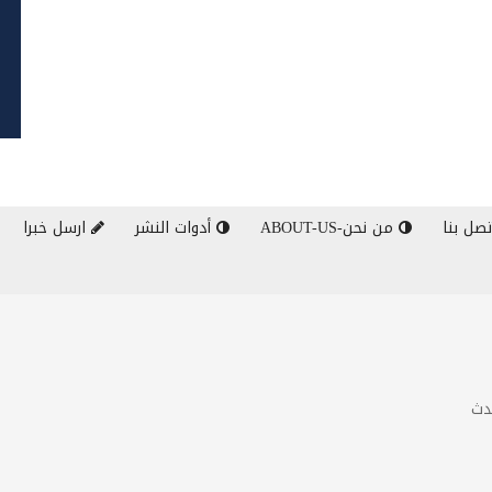
صل بنا
من نحن-ABOUT-US
أدوات النشر
ارسل خبرا
دث