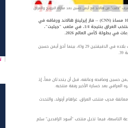
صرف "لافت" من هالاند مع أيمن حسين بعد مباراة النرويج والعراق
اخبارالعرب 24-كندا:الثلاثاء 16 يونيو 2026 10:37 مساءً (CNN) -- فاز إيرلينغ هالاند ورفاقه في
منتخب النرويج على زملاء أيمن حسين في منتخب العراق بنتيجة 1/4، في ملعب "جيليت"،
ت في بطولة كأس العالم 2026.
وكان هالاند سجّل الهدفين الأول والثاني لمنتخب بلاده في الدقيقتين 29 و43، بينما أحرز أيمن حسين
3.
تا
يمن حسين وصافحه وعانقه، قبل أن يتحدثان معاً، إذ
العراقي بعد خسارة الأخير رفقة منتخبه.
انقة مدرب منتخب العراق، غراهام أرنولد، والتحدث
عة التاسعة، فيما تذيل منتخب "أسود الرافدين" سلم