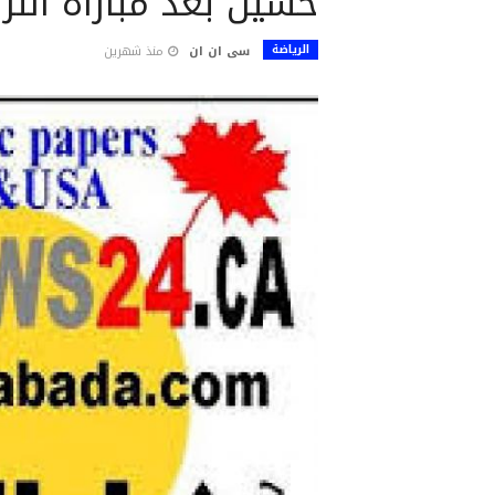
حسين بعد مباراة النر
الرياضة
سى ان ان
منذ شهرين