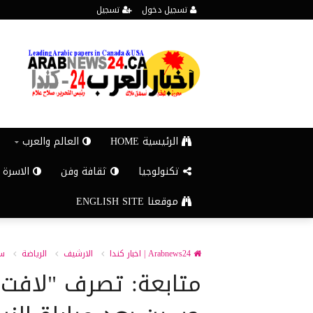
تسجيل دخول
تسجيل
الرئيسية HOME
العالم والعرب
تكنولوجيا
ثقافة وفن
الاسرة 
موقعنا ENGLISH SITE
Arabnews24 | اخبار كندا
الارشيف
الرياضة
سى
متابعة: تصرف "لافت"