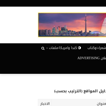
عراء/وكتاب
كندا وامريكا/ملفات
ADVERTISIN
ليل المواقع (الترتيب بحسب)
عنوان
الاخبار