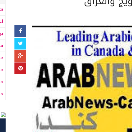
ويج والعراق
a:
اع
بي
سى
مت
مت
مح
من