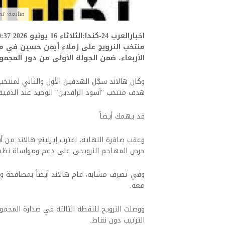
متابعة: ت
الأربعاء، ضمن الجولة الأولى من دور المجموعا
هدف منتخب "أسود الرافدين" الوحيد عند الدقيقة 9
قد يهمك أيضاً
وعقب صافرة النهاية، اقترب إيرلينغ هالاند من أ
حرص المهاجم النرويجي على دعم ومواساة نظيره 
وفي تصرف مشابه، قام هالاند أيضاً بمصافحة ومع
معه.
ووصلت النرويج للنقطة الثالثة في صدارة المجمو
الترتيب دون نقاط.