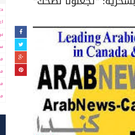
د بسخرية: "تجعلونا نضحك"
a:
اع
بي
سى
مت
مت
مح
من