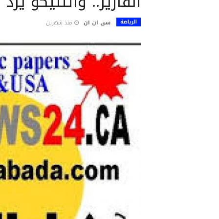
ألفاريز.. وأتلتيكو ير
الرياضة
سى ان ان
منذ شهرين