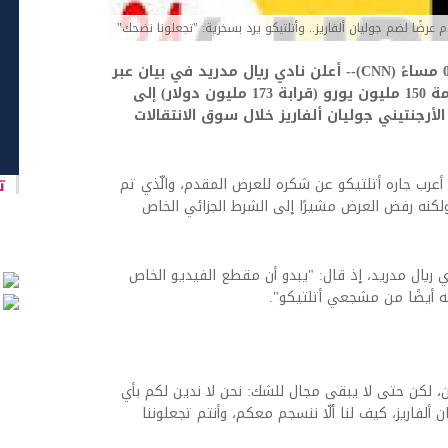
 عرضًا لضم جوليان ألفاريز.. وأتلتيكو يرد بسخرية: "تجعلونا نضحك"
اخبارالعرب 24-كندا:الثلاثاء 9 يونيو 2026 03:37 مساءً (CNN)-- أعلن نادي ريال مدريد في بيان عبر
موقعه الرسمي، الثلاثاء، أنه قدم عرضًا بقيمة 150 مليون يورو (قرابة 173 مليون دولار) إلى
أرجنتيني جوليان ألفاريز خلال سوق الانتقالات
تا
أعرب جاره أتلتيكو عن شكره للعرض المقدم، والّذي تم
 ولكنه رفض العرض مشيرًا إلى الشرط الجزائي الخاص
ي ريال مدريد، إذ قال: "يبدو أن مقطع الفيديو الخاص
نه أيضًا من مشجعي أتلتيكو".
، لكن حتى لا يبقى مجال للشك: نحن لا ندين لكم بأي
ألفاريز، كيف لنا ألّا ننسجم معكم، وأنتم تجعلوننا