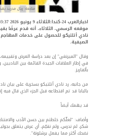
متابعة: ريال مدريد يقدم
نادي أتلتيكو للحصول على خدمات المهاجم ال
الصيفية.
وقال "الميرنغي" إن بعد دراسة العرض وتقييمه، 
في إطار العلاقات الجيدة القائمة بين الناديين،
بألفاريز.
من جانبه، رد نادي أتلتيكو بسخرية على بيان ناد
بالبابا قد تم اقتطاعه قبل الجزء الذي قال فيه إ
قد يهمك أيضاً
وأضاف: "لعلّكم خلطتم بين حسن الأدب والامتنان
شكر، لم ندرس، ولم نقيّم، أي عرض يتعلق بجوليان 
نضحك أكثر مما يفعل برشلونة".