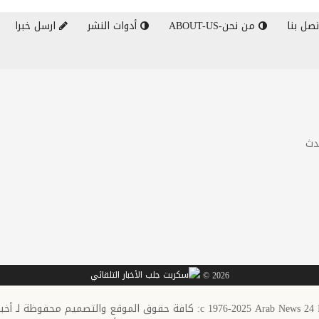
صل بنا
من نحن-ABOUT-US
أدوات النشر
ارسل خبرا
دث
2026 ©
c 1976-20: كافة حقوق الموقع والتصميم محفوظة لـ أخبار العرب-كندا