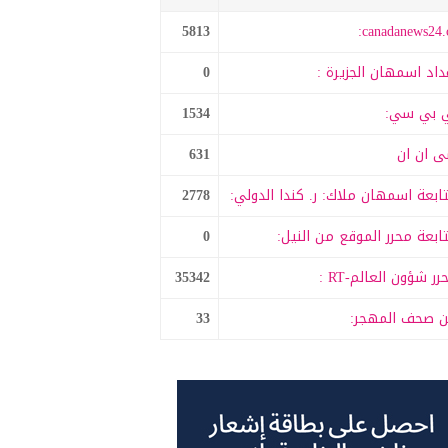
5813
canadanews24.c
داد اسمهان الجزيرة :
0
 بي سي:
1534
 ان ان
631
ابعة اسمهان ملاك: ر. كندا الدولي:
2778
ابعة محرر الموقع من النيل:
0
رر شؤون العالم-RT :
35342
 صحف المهجر:
33