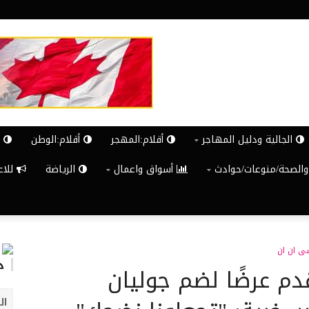
الجالية ودليل المهاجر
أقلام:المهجر
أقلام:الوطن
ش
والصحة/منوعات/حوادث
أسواق واعمال
الرياضة
للاعلان G
 ان ان
د
قدم عرضًا لضم جوليان
ال