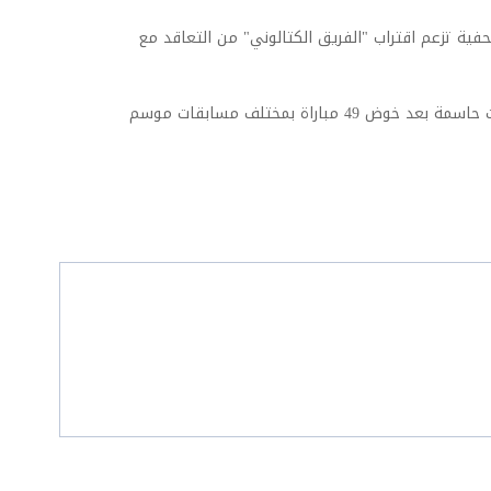
فية تزعم اقتراب "الفريق الكتالوني" من التعاقد مع
وسجل ألفاريز (26 عامًا) 20 هدفًا وقدم 9 تمريرات حاسمة بعد خوض 49 مباراة بمختلف مسابقات موسم