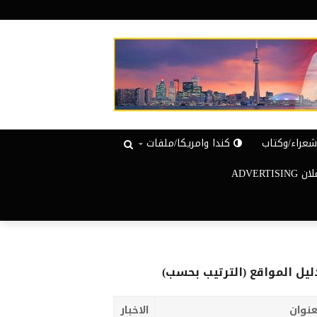
عراء/وكتاب
كندا وامريكا/ملفات
ADVERTISIN
ليل المواقع (الترتيب بحسب)
عنوان
الاخبار