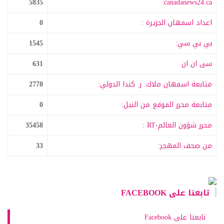
5835
canadanews24.ca:
اعداد اسمهان الجزيرة :
0
بي بي سي:
1545
سى ان ان
631
متابعة اسمهان ملاك: ر. كندا الدولي:
2778
متابعة محرر الموقع من النيل:
0
محرر شؤون العالم-RT :
35458
من صحف المهجر:
33
تابعنا على FACEBOOK
تابعنا على Facebook