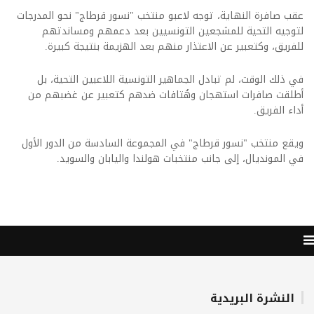
عقب صافرة النهاية، توجه لاعبو منتخب "نسور قرطاج" نحو المدرجات
لتوجيه التحية للمشجعين التونسيين بعد دعمهم ومساندتهم
للفريق، وكتعبير عن الاعتذار منهم بعد الهزيمة بنتيجة كبيرة.
في ذلك الوقت، لم تبادل الجماهير التونسية اللاعبين التحية، بل
أطلقت صافرات استهجان وهُتافات ضدهم كتعبير عن غضبهم من
أداء الفريق.
ويقع منتخب "نسور قرطاج" في المجموعة السادسة من الدور الأول
في المونديال، إلى جانب منتخبات هولندا واليابان والسويد.
النشرة البريدية