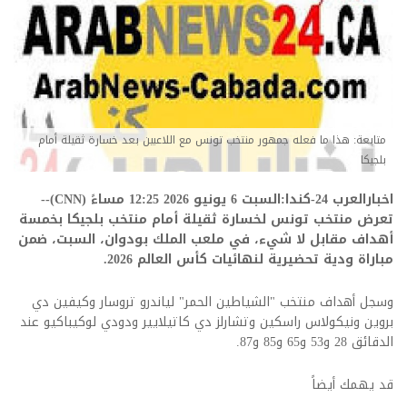
متابعة: هذا ما فعله جمهور منتخب تونس مع اللاعبين بعد خسارة ثقيلة أمام
بلجيكا
اخبارالعرب 24-كندا:السبت 6 يونيو 2026 12:25 مساءً (CNN)--
تعرض منتخب تونس لخسارة ثقيلة أمام منتخب بلجيكا بخمسة
أهداف مقابل لا شيء، في ملعب الملك بودوان، السبت، ضمن
مباراة ودية تحضيرية لنهائيات كأس العالم 2026.
وسجل أهداف منتخب "الشياطين الحمر" لياندرو تروسار وكيفين دي
بروين ونيكولاس راسكين وتشارلز دي كاتيلايير ودودي لوكيباكيو عند
الدقائق 28 و53 و65 و85 و87.
قد يهمك أيضاً