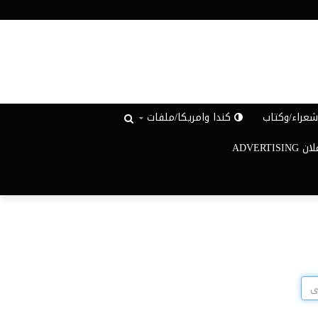
عراء/وكتاب
كندا وامريكا/ملفات
ADVERTISIN