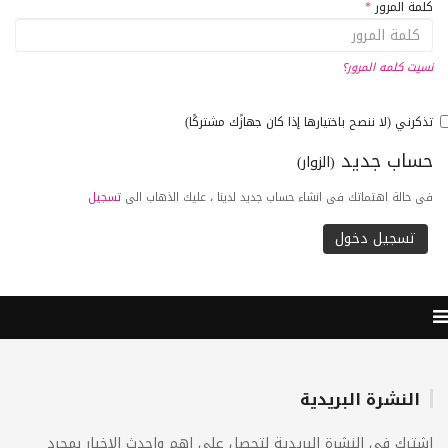
كلمة المرور
*
نسيت كلمه المرور؟
تذكرني (لا ننصح باختيارها إذا كان جهازًك مشتركًا)
حساب جديد
(الزوار)
فى حالة اهتماتك فى انشاء حساب جديد لدينا ، عليك الذهاب الى
تسجيل
النشرة البريدية
اشترك فى النشرة البريدية لتحصل على اهم واحدث الاخبار بمجرد