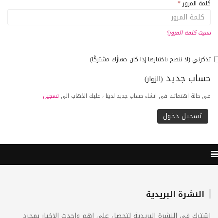
كلمة المرور
*
نسيت كلمه المرور؟
تذكرني (لا ننصح باختيارها إذا كان جهازًك مشتركًا)
حساب جديد
(الزوار)
فى حالة اهتماتك فى انشاء حساب جديد لدينا ، عليك الذهاب الى
تسجيل
النشرة البريدية
اشترك فى النشرة البريدية لتحصل على اهم واحدث الاخبار بمجرد