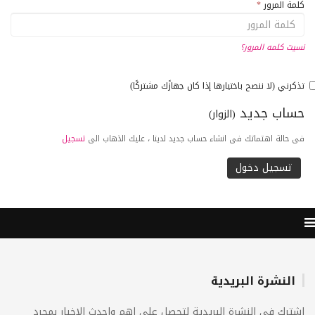
كلمة المرور
*
نسيت كلمه المرور؟
تذكرني (لا ننصح باختيارها إذا كان جهازًك مشتركًا)
حساب جديد
(الزوار)
فى حالة اهتماتك فى انشاء حساب جديد لدينا ، عليك الذهاب الى
تسجيل
النشرة البريدية
اشترك فى النشرة البريدية لتحصل على اهم واحدث الاخبار بمجرد