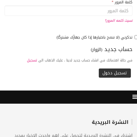
كلمة المرور
*
نسيت كلمه المرور؟
تذكرني (لا ننصح باختيارها إذا كان جهازًك مشتركًا)
حساب جديد
(الزوار)
فى حالة اهتماتك فى انشاء حساب جديد لدينا ، عليك الذهاب الى
تسجيل
النشرة البريدية
اشترك فى النشرة البريدية لتحصل على اهم واحدث الاخبار بمجرد