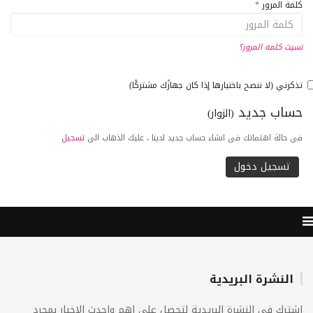
كلمة المرور
*
نسيت كلمه المرور؟
تذكرني (لا ننصح باختيارها إذا كان جهازًك مشتركًا)
حساب جديد
(الزوار)
فى حالة اهتماتك فى انشاء حساب جديد لدينا ، عليك الذهاب الى
تسجيل
النشرة البريدية
اشترك فى النشرة البريدية لتحصل على اهم واحدث الاخبار بمجرد