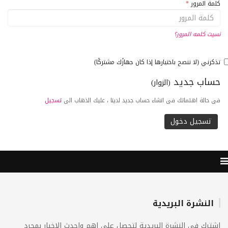
كلمة المرور
*
نسيت كلمه المرور؟
تذكرني (لا ننصح باختيارها إذا كان جهازًك مشتركًا)
حساب جديد
(الزوار)
فى حالة اهتماتك فى انشاء حساب جديد لدينا ، عليك الذهاب الى
تسجيل
النشرة البريدية
اشترك فى النشرة البريدية لتحصل على اهم واحدث الاخبار بمجرد