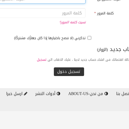
كلمة المرور
*
نسيت كلمه المرور؟
تذكرني (لا ننصح باختيارها إذا كان جهازًك مشتركًا)
ب جديد
(الزوار)
لة اهتماتك فى انشاء حساب جديد لدينا ، عليك الذهاب الى
تسجيل
صل بنا
من نحن-ABOUT-US
أدوات النشر
ارسل خبرا