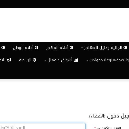
الجالية ودليل المهاجر
أقلام:المهجر
أقلام:الوطن
ش
والصحة/منوعات/حوادث
أسواق واعمال
الرياضة
للاعلان G
يل دخول
(الاعضاء)
البريد الالكترونى
*