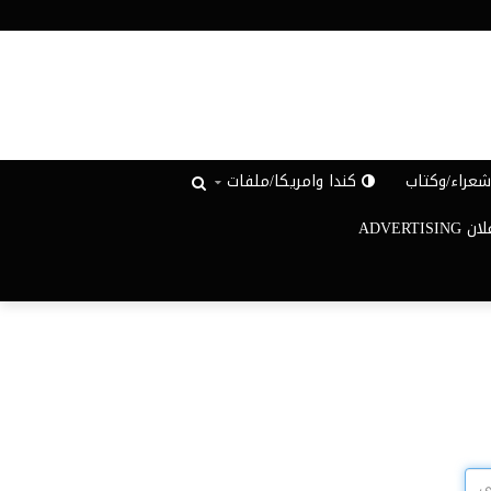
عراء/وكتاب
كندا وامريكا/ملفات
ADVERTISIN