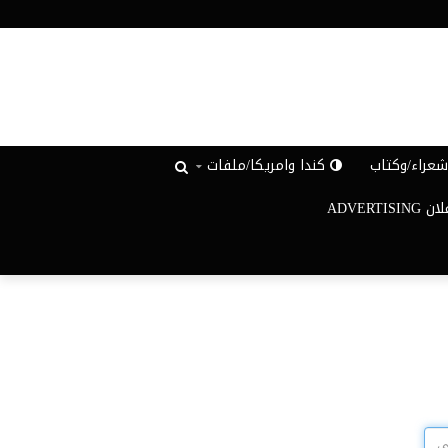
عراء/وكتاب
كندا وامريكا/ملفات
ADVERTISIN