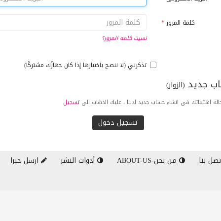
كلمة المرور
*
نسيت كلمه المرور؟
تذكرني (لا ننصح باختيارها إذا كان جهازًك مشتركًا)
ب جديد
(الزوار)
لة اهتماتك فى انشاء حساب جديد لدينا ، عليك الذهاب الى
تسجيل
صل بنا
من نحن-ABOUT-US
أدوات النشر
ارسل خبرا