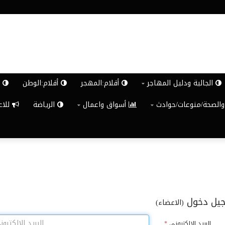
الجالية ودليل المهاجر
أقلام:المهجر
أقلام:الوطن
ش
والصحة/منوعات/حوادث
أسواق واعمال
الرياضة
للاعلان G
يل دخول
(الاعضاء)
البريد الالكترونى
*