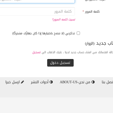
كلمة المرور
*
نسيت كلمه المرور؟
تذكرني (لا ننصح باختيارها إذا كان جهازًك مشتركًا)
ب جديد
(الزوار)
لة اهتماتك فى انشاء حساب جديد لدينا ، عليك الذهاب الى
تسجيل
صل بنا
من نحن-ABOUT-US
أدوات النشر
ارسل خبرا