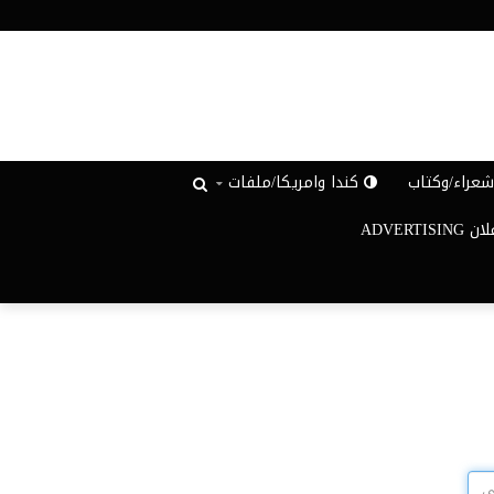
عراء/وكتاب
كندا وامريكا/ملفات
ADVERTISIN