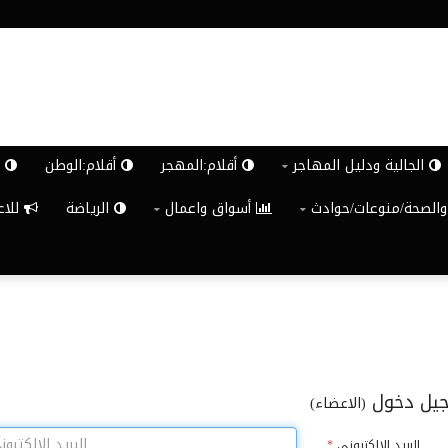
الجالية ودليل المهاجر
أقلام:المهجر
أقلام:الوطن
ش
والصحة/منوعات/حوادث
أسواق واعمال
الرياضة
للاعلان G
يل دخول
(الاعضاء)
البريد الالكترونى
*