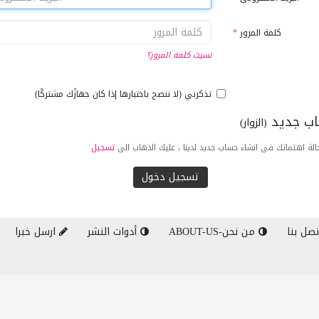
كلمة المرور
*
نسيت كلمه المرور؟
تذكرني (لا ننصح باختيارها إذا كان جهازًك مشتركًا)
ب جديد
(الزوار)
لة اهتماتك فى انشاء حساب جديد لدينا ، عليك الذهاب الى
تسجيل
صل بنا
من نحن-ABOUT-US
أدوات النشر
ارسل خبرا