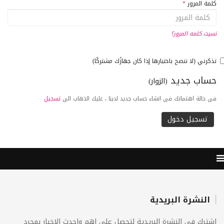
كلمة المرور
*
نسيت كلمه المرور؟
تذكرني (لا ننصح باختيارها إذا كان جهازًك مشتركًا)
حساب جديد
(الزوار)
فى حالة اهتماتك فى انشاء حساب جديد لدينا ، عليك الذهاب الى
تسجيل
النشرة البريدية
اشترك فى النشرة البريدية لتحصل على اهم واحدث الاخبار بمجرد