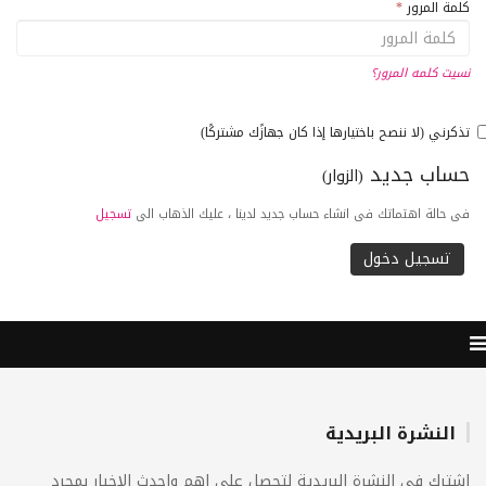
كلمة المرور
*
نسيت كلمه المرور؟
تذكرني (لا ننصح باختيارها إذا كان جهازًك مشتركًا)
حساب جديد
(الزوار)
فى حالة اهتماتك فى انشاء حساب جديد لدينا ، عليك الذهاب الى
تسجيل
النشرة البريدية
اشترك فى النشرة البريدية لتحصل على اهم واحدث الاخبار بمجرد