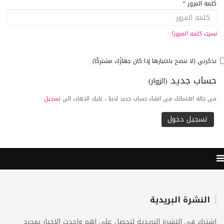
كلمة المرور
*
نسيت كلمه المرور؟
تذكرني (لا ننصح باختيارها إذا كان جهازًك مشتركًا)
حساب جديد
(الزوار)
فى حالة اهتماتك فى انشاء حساب جديد لدينا ، عليك الذهاب الى
تسجيل
النشرة البريدية
اشترك فى النشرة البريدية لتحصل على اهم واحدث الاخبار بمجرد