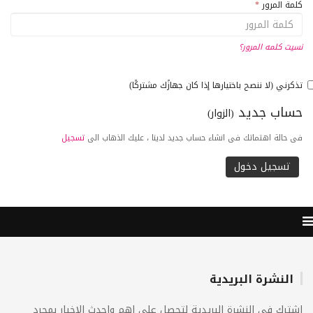
كلمة المرور
*
نسيت كلمه المرور؟
تذكرني (لا ننصح باختيارها إذا كان جهازًك مشتركًا)
حساب جديد
(الزوار)
فى حالة اهتماتك فى انشاء حساب جديد لدينا ، عليك الذهاب الى
تسجيل
النشرة البريدية
اشترك فى النشرة البريدية لتحصل على اهم واحدث الاخبار بمجرد