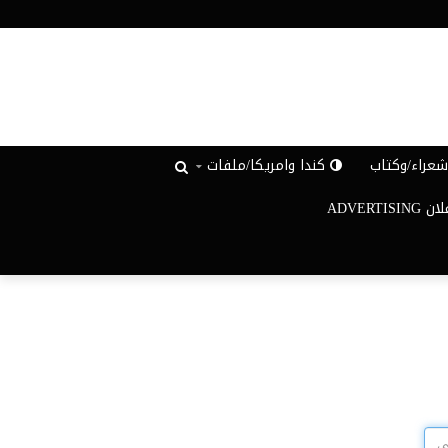
عراء/وكتاب
كندا وامريكا/ملفات
ADVERTISIN