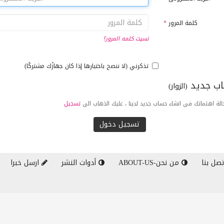
كلمة المرور
*
نسيت كلمه المرور؟
تذكرني (لا ننصح باختيارها إذا كان جهازًك مشتركًا)
ب جديد
(الزوار)
لة اهتماتك فى انشاء حساب جديد لدينا ، عليك الذهاب الى
تسجيل
صل بنا
من نحن-ABOUT-US
أدوات النشر
ارسل خبرا