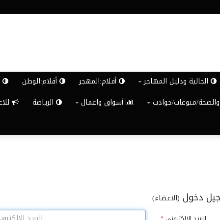
الجالية ودليل المهاجر
أقلام:المهجر
أقلام:الوطن
ش
والصحة/منوعات/حوادث
أسواق واعمال
الرياضة
للاعلان G
يل دخول
(الاعضاء)
البريد الالكترونى
*