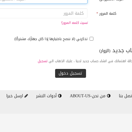
كلمة المرور
*
نسيت كلمه المرور؟
تذكرني (لا ننصح باختيارها إذا كان جهازًك مشتركًا)
ب جديد
(الزوار)
لة اهتماتك فى انشاء حساب جديد لدينا ، عليك الذهاب الى
تسجيل
صل بنا
من نحن-ABOUT-US
أدوات النشر
ارسل خبرا