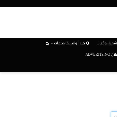
عراء/وكتاب
كندا وامريكا/ملفات
ADVERTISIN