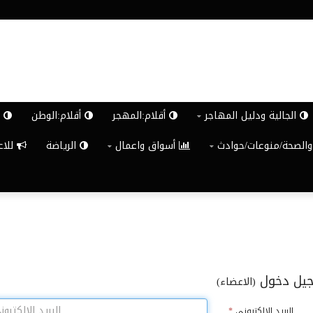
الجالية ودليل المهاجر
أقلام:المهجر
أقلام:الوطن
ش
والصحة/منوعات/حوادث
أسواق واعمال
الرياضة
للاعلان G
يل دخول
(الاعضاء)
البريد الالكترونى
*