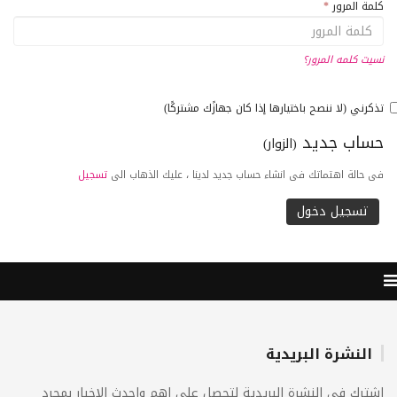
كلمة المرور
*
نسيت كلمه المرور؟
تذكرني (لا ننصح باختيارها إذا كان جهازًك مشتركًا)
حساب جديد
(الزوار)
فى حالة اهتماتك فى انشاء حساب جديد لدينا ، عليك الذهاب الى
تسجيل
النشرة البريدية
اشترك فى النشرة البريدية لتحصل على اهم واحدث الاخبار بمجرد