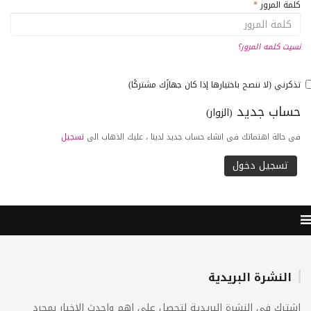
كلمة المرور
*
نسيت كلمه المرور؟
تذكرني (لا ننصح باختيارها إذا كان جهازًك مشتركًا)
حساب جديد
(الزوار)
فى حالة اهتماتك فى انشاء حساب جديد لدينا ، عليك الذهاب الى
تسجيل
النشرة البريدية
اشترك فى النشرة البريدية لتحصل على اهم واحدث الاخبار بمجرد