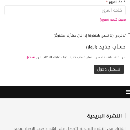
كلمة المرور
*
نسيت كلمه المرور؟
تذكرني (لا ننصح باختيارها إذا كان جهازًك مشتركًا)
حساب جديد
(الزوار)
فى حالة اهتماتك فى انشاء حساب جديد لدينا ، عليك الذهاب الى
تسجيل
النشرة البريدية
اشترك فى النشرة البريدية لتحصل على اهم واحدث الاخبار بمجرد