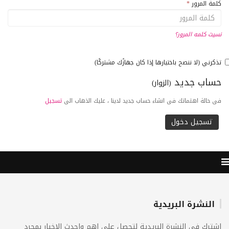
كلمة المرور
*
نسيت كلمه المرور؟
تذكرني (لا ننصح باختيارها إذا كان جهازًك مشتركًا)
حساب جديد
(الزوار)
فى حالة اهتماتك فى انشاء حساب جديد لدينا ، عليك الذهاب الى
تسجيل
النشرة البريدية
اشترك فى النشرة البريدية لتحصل على اهم واحدث الاخبار بمجرد