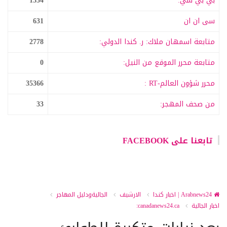
بي بي سي:
1534
سى ان ان
631
متابعة اسمهان ملاك: ر. كندا الدولي:
2778
متابعة محرر الموقع من النيل:
0
محرر شؤون العالم-RT :
35366
من صحف المهجر:
33
تابعنا على FACEBOOK
Arabnews24 | اخبار كندا
الارشيف
الجاليةودليل المهاجر
اخبار الجالية
canadanews24.ca: