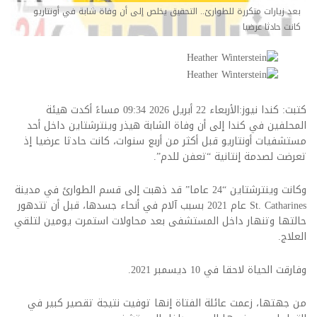
بعد زيارات متكررة للطوارئ.. التحقيق يخلص إلى أن وفاة شابة في أونتاريو
كانت حادثا عرضيا
كتبت: كندا نيوز:الأربعاء 22 أبريل 2026 09:34 مساءً أكدت هيئة
المحلفين في كندا إلى أن وفاة الشابة هيذر وينترشتاين داخل أحد
مستشفيات أونتاريو قبل أكثر من أربع سنوات، كانت حادثا عرضيا إذ
تعرضت لصدمة إنتانية “تعفن للدم”.
وكانت وينترشتاين “24 عاما” قد ذهبت إلى قسم الطوارئ في مدينة
St. Catharines عام 2021 بسبب آلام في أنحاء جسدها، قبل أن تتدهور
حالتها وتنهار داخل المستشفى بعد محاولات استمرت يومين لتلقي
العلاج.
وفارقت الحياة لاحقا في 10 ديسمبر 2021.
من جهتها، زعمت عائلة الفتاة إنها توفيت نتيجة تقصير كبير في