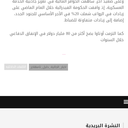
وعلى صعيد آخر، ساهمت الحوافز المالية في تعزيز جاذبية الخدمة
العسكرية، إذ وافقت الحكومة الفيدرالية خلال العام الماضي على
زيادات في الرواتب شملت 20% في الأجر الأساسي للجنود الجدد،
إضافة إلى زيادات متفاوتة للضباط.
كما التزمت أوتاوا بضخ أكثر من 80 مليار دولار في الإنفاق الدفاعي
خلال السنوات
...
اخبار_الجالية_دليل_تامهاجر
الكلمات الدلائليه
النشرة البريدية