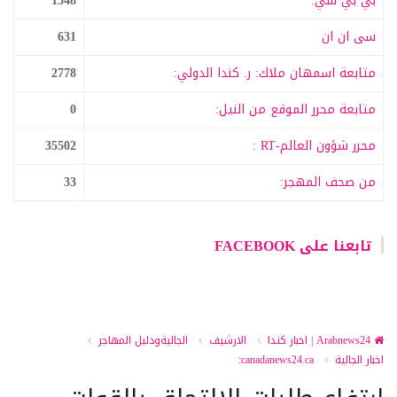
بي بي سي:
1548
سى ان ان
631
متابعة اسمهان ملاك: ر. كندا الدولي:
2778
متابعة محرر الموقع من النيل:
0
محرر شؤون العالم-RT :
35502
من صحف المهجر:
33
تابعنا على FACEBOOK
Arabnews24 | اخبار كندا
الارشيف
الجاليةودليل المهاجر
اخبار الجالية
canadanews24.ca: