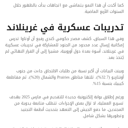
كما أكدت أن هذا النمو يتماشى مع اتجاهات بدأت بالظهور خلال
السنوات الأربع الماضية.
تدريبات عسكرية في غرينلاند
وفي هذا السياق، كشف مصدر حكومي كندي رفيع أن أوتاوا تدرس
إمكانية إرسال عدد محدود من الجنود للمشاركة في تدريبات عسكرية
في غرينلاند، أسوة بعدة دول أوروبية، مشيرا إلى أن القرار النهائي لم
يُتخذ بعد.
وبينت البيانات أن أكبر نسبة من طلبات الالتحاق جاءت من جنوب
أونتاريو (32.7%)، تلتها مناطق Prairies والشمال (20%)، ثم مقاطعة
كيبيك بنسبة 15%.
ورغم إطلاق بوابة إلكترونية جديدة للتقديم في مارس 2025 بهدف
تسريع العملية، لا تزال بعض الإجراءات تتطلب متابعة يدوية من
المجندين، ما دفع الجيش إلى التعهد بتحديث أنظمة التجنيد
وتطويرها بشكل شامل.