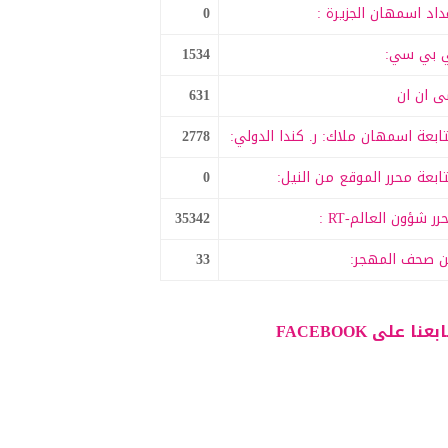
داد اسمهان الجزيرة :
0
 بي سي:
1534
 ان ان
631
ابعة اسمهان ملاك: ر. كندا الدولي:
2778
ابعة محرر الموقع من النيل:
0
رر شؤون العالم-RT :
35342
 صحف المهجر:
33
بعنا على FACEBOOK