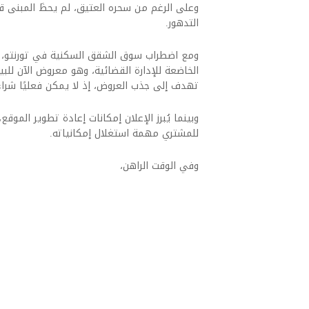
وعلى الرغم من سحره العتيق، لم يحظَ المبنى قط
التدهور.
ومع اضطراب سوق الشقق السكنية في تورنتو، انض
الخاضعة للإدارة القضائية، وهو معروض الآن لل
تهدف إلى جذب العروض، إذ لا يمكن فعليًا شراء 
وبينما يُبرز الإعلان إمكانات إعادة تطوير الموقع، إ
للمشتري مهمة استغلال إمكانياته.
وفي الوقت الراهن،