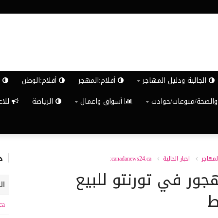
الجالية ودليل المهاجر
أقلام:المهجر
أقلام:الوطن
ش
والصحة/منوعات/حوادث
أسواق واعمال
الرياضة
للاعلان G
د
لمهاجر
اخبار الجالية
canadanews24.ca:
ور في تورنتو للبيع
ال
ط
a: