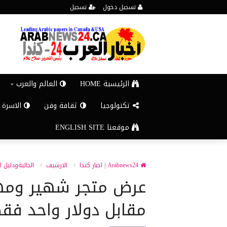
تسجيل دخول
تسجيل
الرئيسية HOME
العالم والعرب
تكنولوجيا
ثقافة وفن
الاسرة 
موقعنا ENGLISH SITE
Arabnews24 | اخبار كندا
الارشيف
الجاليةودليل ا
عرض متجر شهير ومهج
مقابل دولار واحد فق