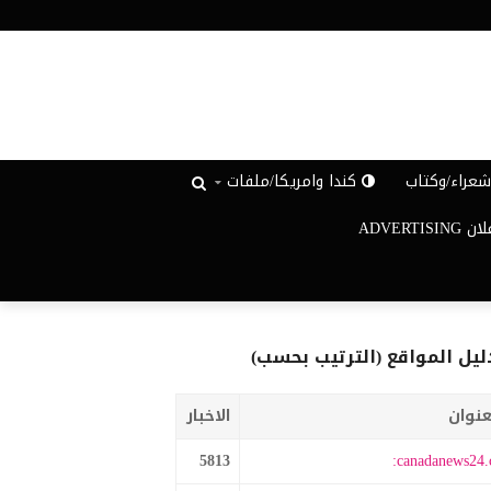
عراء/وكتاب
كندا وامريكا/ملفات
ADVERTISIN
ليل المواقع (الترتيب بحسب)
عنوان
الاخبار
5813
canadanews24.c