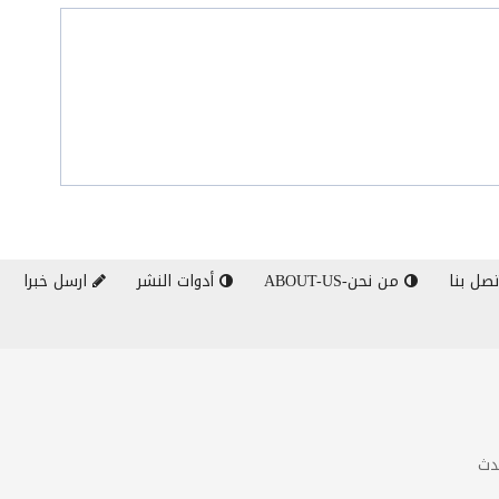
صل بنا
من نحن-ABOUT-US
أدوات النشر
ارسل خبرا
دث