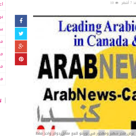
7 أشهر
10
اع
بي
سى
مت
مت
مح
من
تا
عرض متجر شهير ومهجور في تورنتو للبيع مقابل دولار واحد فقط