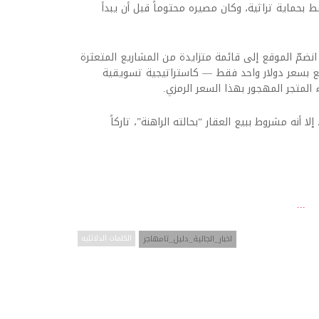
 بحماية تراثية، وكان مصيره محتوماً قبل أن يبدأ
مّ الموقع إلى قائمة متزايدة من المشاريع المتعثرة
بيع بسعر دولار واحد فقط — كاستراتيجية تسويقية
المتجر المهجور بهذا السعر الرمزي.
لا أنه مشروط ببيع العقار “بحالته الراهنة”، تاركاً
...
اخبار_الجالية_دليل_تامهاجر
الكلمات الدلائليه