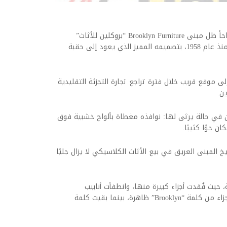
كتبت: كندا نيوز:الخميس 22 يناير 2026 09:34 صباحاً ظل مبنى Brooklyn Furniture “بروكلين للأثاث”
السابق، الكائن في 3742 شارع Bathurst، شامخًا منذ عام 1958، بتصميمه المميز الذي يعود إلى حقبة
لى موقع قريب خلال فترة تراجع تجارة التجزئة التقليدية
ن.
آن في حالة يرثى لها: نوافذه مغطاة بألواح خشبية فوق
 جوًا كئيبًا.
يخ المبنى العريق في بيع الأثاث الكلاسيكي لا يزال جليًا
حيث فُقدت أجزاء كبيرة منها، وانطفأت أنابيب
الفلورسنت التي كانت ساطعة، ولم يتبقَ سوى أجزاء من كلمة “Brooklyn” ظاهرة، بينما بقيت كلمة