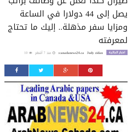
طيران كندا تعلن عن وظائف براتب
يصل إلى 44 دولارا في الساعة
ومزايا سفر مذهلة.. إليك ما تحتاج
لمعرفته
اخبار الجالية
Judy zidan
canadanews24.ca:
منذ 7 أشهر
10