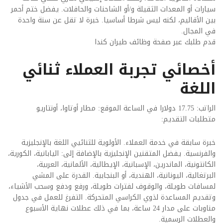
سيارات أو المعدات الثقيلة و/أو الشاحنات والحافلات. يفضل ختم أحمر
بين الأقاليم، لكنه ليس شرطا أساسيا. خبرة لا تقل عن سنة واحدة
في المجال.
قدم طلبك عبر صفحة وظائف طيران كندا
أخصائي تجربة العملاء ثنائي
اللغة
الراتب: 17.75 دولارا في الساعة الموقع: مطار أوتاوا، أونتاريو
متطلبات التقديم:
خبرة سابقة في خدمة العملاء. الأولوية للثنائيي اللغة بالإنجليزية
والفرنسية. يفضل المتقنين الإنجليزية بالإضافة إلى: اليابانية، الكورية،
الكانتونية، الماندرين، الإسبانية، الإيطالية، الألمانية، العربية،
البرتغالية، اليونانية، الهندية، أو البنجابية. القدرة على المشي
لمسافات طويلة، والوقوف لفترات طويلة، ورفع ودفع وسحب الأشياء،
وتقديم المساعدة لذوي الكراسي المتحركة. التفرغ للعمل في جدول
مناوبات على مدار 24 ساعة، بما في ذلك عطلات نهاية الأسبوع
والعطلات الرسمية.