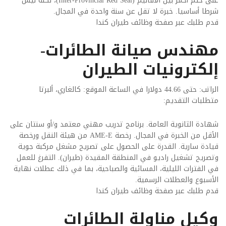
على ختم أحمر بين الأقاليم (Inter-Provincial Red Seal)، لكنه ليس
شرطا أساسيا. خبرة لا تقل عن سنة واحدة في المجال.
قدم طلبك عبر صفحة وظائف طيران كندا
مهندس صيانة الطائرات-
إلكترونيات الطيران
الراتب: حتى 44.66 دولارا في الساعة الموقع: كالغاري، ألبرتا
متطلبات التقديم:
شهادة الثانوية العامة. برنامج تدريب مهني معتمد و/أو سنتان على
الأقل من الخبرة في المجال. رخصة AME-E من هيئة النقل ورخصة
قيادة سارية. القدرة على الحصول على تصريح مشغل مركبة جوية
وتصريح تشغيل راديو في المنطقة المقيدة (طيران). التفرغ للعمل
في الفترات الليلية، المسائية والصباحية، بما في ذلك عطلات نهاية
الأسبوع والعطلات الرسمية.
قدم طلبك عبر صفحة وظائف طيران كندا
وكيل مناولة الطائرات