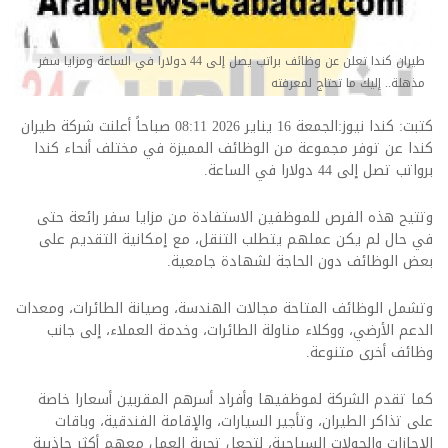
طيران كندا تعلن عن وظائف براتب يصل إلى 44 دولارا في الساعة ومزايا سفر
مذهلة.. إليك ما تحتاج لمعرفته
كتبت: كندا نيوز:الجمعة 16 يناير 2026 08:11 صباحاً أعلنت شركة طيران
كندا عن توفر مجموعة من الوظائف المميزة في مختلف أنحاء كندا
برواتب تصل إلى 44 دولارا في الساعة.
وتتيح هذه الفرص للموظفين الاستفادة من مزايا سفر رائعة حتى
في حال لم يكن عملهم يتطلب التنقل، مع إمكانية التقديم على
بعض الوظائف دون الحاجة لشهادة جامعية.
وتشمل الوظائف المتاحة مجالات الهندسة، وصيانة الطائرات، ومعدات
الدعم الأرضي، ووكلاء مناولة الطائرات، وخدمة العملاء، إلى جانب
وظائف أخرى متنوعة.
كما تقدم الشركة لموظفيها وأفراد أسرهم المقربين أسعارا خاصة
على تذاكر الطيران، وتأجير السيارات، والإقامة الفندقية، وباقات
الإجازات والجولات السياحية، لتجعل تجربة العمل معهم أكثر جاذبية