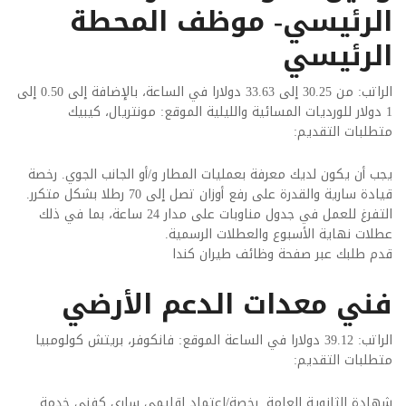
الرئيسي- موظف المحطة
الرئيسي
الراتب: من 30.25 إلى 33.63 دولارا في الساعة، بالإضافة إلى 0.50 إلى
1 دولار للورديات المسائية والليلية الموقع: مونتريال، كيبيك
متطلبات التقديم:
يجب أن يكون لديك معرفة بعمليات المطار و/أو الجانب الجوي. رخصة
قيادة سارية والقدرة على رفع أوزان تصل إلى 70 رطلا بشكل متكرر.
التفرغ للعمل في جدول مناوبات على مدار 24 ساعة، بما في ذلك
عطلات نهاية الأسبوع والعطلات الرسمية.
قدم طلبك عبر صفحة وظائف طيران كندا
فني معدات الدعم الأرضي
الراتب: 39.12 دولارا في الساعة الموقع: فانكوفر، بريتش كولومبيا
متطلبات التقديم:
شهادة الثانوية العامة. رخصة/اعتماد إقليمي ساري كفني خدمة