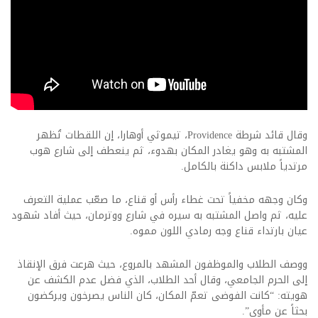
وقال قائد شرطة Providence، تيموثي أوهارا، إن اللقطات تُظهر
المشتبه به وهو يغادر المكان بهدوء، ثم ينعطف إلى شارع هوب
مرتدياً ملابس داكنة بالكامل.
وكان وجهه مخفياً تحت غطاء رأس أو قناع، ما صعّب عملية التعرف
عليه، ثم واصل المشتبه به سيره في شارع ووترمان، حيث أفاد شهود
عيان بارتداء قناع وجه رمادي اللون مموه.
ووصف الطلاب والموظفون المشهد بالمروع، حيث هرعت فرق الإنقاذ
إلى الحرم الجامعي، وقال أحد الطلاب، الذي فضل عدم الكشف عن
هويته: “كانت الفوضى تعمّ المكان، كان الناس يصرخون ويركضون
بحثاً عن مأوى”.