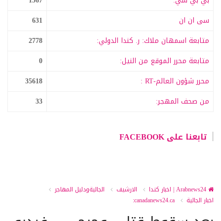
بي بي سي:
1567
سى ان ان
631
متابعة اسمهان ملاك: ر. كندا الدولي:
2778
متابعة محرر الموقع من النيل:
0
محرر شؤون العالم-RT :
35618
من صحف المهجر:
33
تابعنا على FACEBOOK
Arabnews24 | اخبار كندا
الارشيف
الجاليةودليل المهاجر
اخبار الجالية
canadanews24.ca: