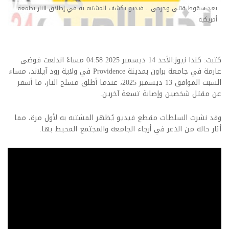
بعد سقوط قتلى وجرحى .. فيديو يكشف المشتبه به في إطلاق النار بجامعة
أمريكية
كتبت: كندا نيوز:الأحد 14 ديسمبر 2025 04:58 مساءً اندلعت فوضى
عارمة في جامعة براون بمدينة Providence في ولاية رود آيلاند، مساء
السبت الموافق 13 ديسمبر 2025، عندما أطلق مسلح النار، ما أسفر
عن مقتل شخصين وإصابة تسعة آخرين.
وقد نشرت السلطات مقطع فيديو يُظهر المشتبه به لأول مرة، مما
أثار حالة من الذعر في أرجاء الجامعة والمجتمع المحيط بها.