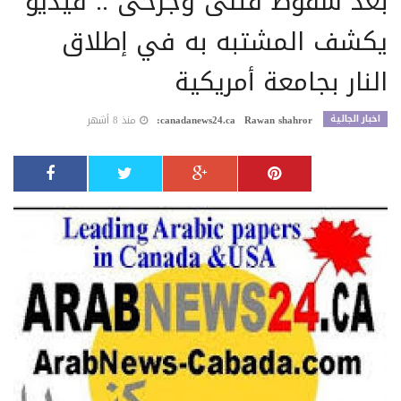
بعد سقوط قتلى وجرحى .. فيديو
يكشف المشتبه به في إطلاق
النار بجامعة أمريكية
اخبار الجالية
Rawan shahror
canadanews24.ca:
منذ 8 أشهر