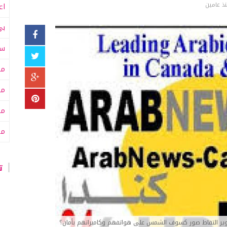
ذ عامين
اع
بي
سى
مت
مت
مح
من
تا
ير التقاط صور كسوف الشمس على هواتفهم وكاميراتهم بأمان؟