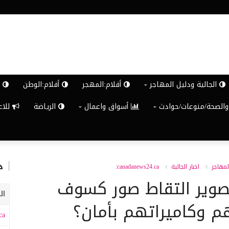
الجالية ودليل المهاجر
أقلام:المهجر
أقلام:الوطن
ش
والصحة/منوعات/حوادث
أسواق واعمال
الرياضة
للاعلان G
د
لمهاجر
اخبار الجالية
canadanews24.ca:
صوير التقاط صور كسوف
ال
 وكاميراتهم بأمان؟
a: