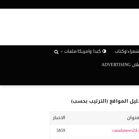
عراء/وكتاب
كندا وامريكا/ملفات
ADVERTISIN
ليل المواقع (الترتيب بحسب)
عنوان
الاخبار
5859
canadanews24.c