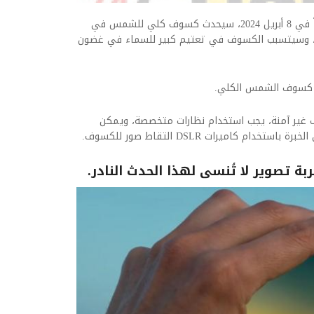
كتبت: كندا نيوز:الاثنين 8 أبريل 2024 09:57 صباحاً في 8 أبريل 2024، سيحدث كسوف كلي للشمس في
ا، وسيتسبب الكسوف في تعتيم كبير للسماء في غضون
 كسوف الشمس الكلي.
ف غير آمنة، يجب استخدام نظارات متخصصة، ويمكن
 كاميرات DSLR التقاط صور للكسوف.
ة تصوير لا تُنسى لهذا الحدث النادر.