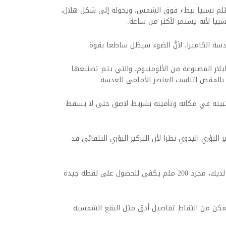
ظلم نسبيا ببطء فوق الشمس، ويحوله إلى شكل هلال،
سبيا لأنه يستمر لأكثر من ساعة.
سة الكاميرا، لأنَّ الضوء سيظل ساطعا بقوة.
يلار المصنوعة من الألومنيوم، والتي يتم تصنيعها
المقص لتناسب العنصر الأمامي للعدسة.
ثبيته في مكانه وتأمينه بشريط لاصق حتى لا يسقط
البؤري اليدوي نظرا لأن التركيز البؤري التلقائي قد
واستخدم عدسة مقربة ذات البعد البؤري الأطول لديك، مجرد 200 ملم يكفي للحصول على لقطة جيدة
دام عدسة مقاس 500 مم، ستتمكن من التقاط تفاصيل أدق مثل البقع الشمسية