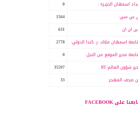
داد اسمهان الجزيرة :
0
 بي سي:
1564
 ان ان
631
ابعة اسمهان ملاك: ر. كندا الدولي:
2778
ابعة محرر الموقع من النيل:
0
رر شؤون العالم-RT :
35597
 صحف المهجر:
33
بعنا على FACEBOOK