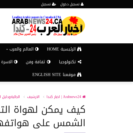
تسجيل دخول
تسجيل
الرئيسية HOME
العالم والعرب
تكنولوجيا
ثقافة وفن
الاسرة 
موقعنا ENGLISH SITE
Arabnews24 | اخبار كندا
الارشيف
الجاليةودليل ا
كيف يمكن لهواة الت
الشمس على هواتفهم