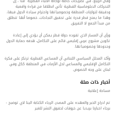
وقال الربيع، في تصريحات خاصة لوكالة الأنباء القطرية "قنا"، إن
التحركات الدبلوماسية القطرية تأتي انطلاقا من قراءة واقعية
ودقيقة لتوازنات المنطقة وخصوصياتها واحترام سيادة الدول فيها،
وهذا ما يمنح قطر قدرة على تحقيق النجاحات، خصوصا أنها تنطلق
من مبدأ الجمع لا التفريق.
ورأى أن المسار الذي تقوده دولة قطر يمكن أن يؤدي إلى إعادة
تكوين مشروع عربي إقليمي قائم على التكامل، هدفه حماية الدول
وحدودها وخصوصياتها.
وأكد المحلل السياسي اللبناني أن المساعي القطرية ترتكز على فكرة
التكامل الإقليمي والمساعي لحل الأزمات في المنطقة ككل وفي
لبنان على وجه الخصوص.
أخبار ذات صلة
مساحة إعلانية
تم ادراج الخبر والعهده على المصدر، الرجاء الكتابة الينا لاي توضبح -
برجاء اخبارنا بريديا عن خروقات لحقوق النشر للغير