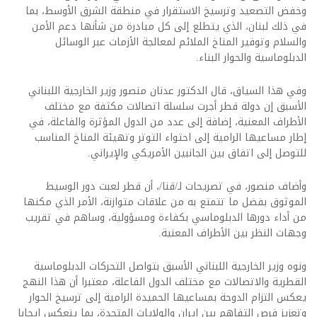
وخفض التصعيد وترسيخ الاستقرار في منطقة الشرق الأوسط، بما
في ذلك لبنان، الذي يتطلع إلى كل مبادرة من شأنها دعم الأمن
والسلام وتوفير المناخ الملائم لمعالجة الأزمات عبر الوسائل
الدبلوماسية والحوار البناء.
وفي هذا السياق، قال الدكتور عدنان منصور وزير الخارجية اللبناني
الأسبق إن دولة قطر أجرت سلسلة اتصالات مكثفة مع مختلف
الأطراف المعنية، إضافة إلى عدد من الدول المؤثرة والفاعلة، في
إطار مساعيها الرامية إلى احتواء التوتر وتهيئة المناخ المناسب
للتوصل إلى اتفاق بين الجانبين الأمريكي والإيراني.
وأضاف منصور، في تصريحات لـ/قنا/، أن قطر لعبت دور الوسيط
الموثوق بفضل ما تتمتع به من علاقات متوازنة، الأمر الذي مكنها
من أداء دورها الدبلوماسي بكفاءة ومسؤولية، وساهم في تقريب
وجهات النظر بين الأطراف المعنية.
ونوه وزير الخارجية اللبناني الأسبق بتواصل التحركات الدبلوماسية
القطرية والاتصالات مع مختلف الدول الفاعلة، معتبرا أن هذا النهج
يعكس التزام الدوحة بمساعيها الحميدة الرامية إلى ترسيخ الحوار
وتعزيز فرص التفاهم بين إيران والولايات المتحدة، بما ينعكس إيجابا