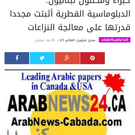
خبراء ومحللون لبنانيون:
الدبلوماسية القطرية أثبتت مجددا
قدرتها على معالجة النزاعات
كندا وامريكا/ملفات
محرر شؤون العالم-RT :
منذ شهرين