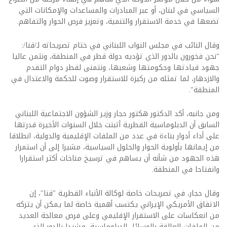
السياسي في لبنان، أو عبر المبادرات والمساعدات والإمكانات التي
تضعها في خدمة الاستقرار والتنمية، وتعزيز فرص الحوار والتفاهم.
وقال النائب في مجلس النواب اللبناني في ختام تصريحاته لـ/قنا/:
"نحن فخورون بالدور الذي تؤديه دولة قطر في المنطقة، ونثمن عاليا
جهود قيادتها وحكومتها وشعبها، ونتمنى لقطر دوام التقدم
والازدهار، لما تمثله من ركيزة للاستقرار وصوت للحكمة والاعتدال في
المنطقة".
ومن جانبه، أكد الدكتور هكتور حجار وزير الشؤون الاجتماعية اللبناني
السابق أن الدبلوماسية القطرية أثبتت خلال السنوات الأخيرة قدرتها
على أداء أدوار بناءة في عدد من الملفات الإقليمية والدولية، انطلاقا
من إيمانها بأولوية الحوار والحلول السياسية، مشيرا إلى أن استمرار
هذه الجهود من شأنه أن يساهم في ترسيخ مناخات أكثر استقرارا
وانفتاحا في المنطقة.
وقال حجار، في تصريحات خاصة لوكالة الأنباء القطرية "قنا"، إن
الاتفاق الأمريكي الإيراني يكتسب أهمية خاصة لما يمكن أن يتركه
من انعكاسات على الاستقرار الإقليمي وعلى فرص معالجة العديد
من الملفات العالقة بالوسائل الدبلوماسية، مشيدا بالدور الذي