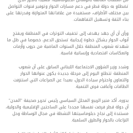
تضطلع به دولة قطر في دعم مسارات الحوار وتوفير قنوات التواصل
بين مختلف الأطراف، مستفيدة من علاقاتها المتوازنة وقدرتها على
بناء الثقة وتسهيل التفاهمات.
ورأى أن أي جهد يهدف إلى تخفيف التوترات في المنطقة ويفتح
أبواب الحوار يشكل خطوة إيجابية تستحق الدعم، خصوصا في ظل ما
شهدته شعوب المنطقة خلال السنوات الماضية من حروب وأزمات
وانعكاسات اقتصادية وإنسانية قاسية.
وشدد وزير الشؤون الاجتماعية اللبناني السابق على أن شعوب
المنطقة تتطلع اليوم إلى مرحلة جديدة يكون عنوانها الحوار
والتعاون واحترام سيادة الدول، بعيدا عن الصراعات التي استنزفت
الطاقات وأعاقت فرص التنمية.
بدوره، أكد منير الربيع المحلل السياسي رئيس تحرير صحيفة "المدن"
أن دولة قطر فرضت نفسها مجددا على الساحتين الإقليمية والدولية،
مستندة إلى نجاح دبلوماسيتها النشطة في مجال الوساطة وحل
النزاعات بالحوار والطرق السلمية.