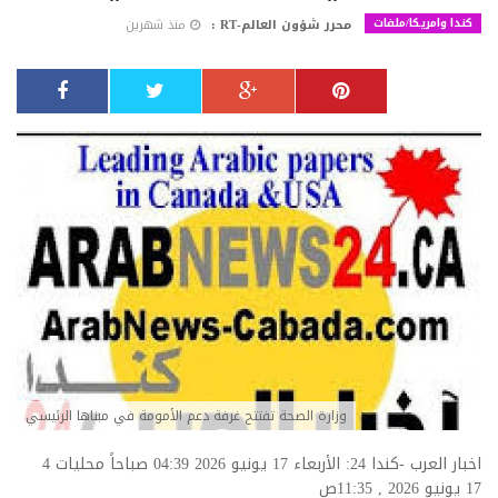
كندا وامريكا/ملفات
محرر شؤون العالم-RT :
منذ شهرين
وزارة الصحة تفتتح غرفة دعم الأمومة في مبناها الرئيسي​​
اخبار العرب -كندا 24: الأربعاء 17 يونيو 2026 04:39 صباحاً محليات
4
17 يونيو 2026 , 11:35ص