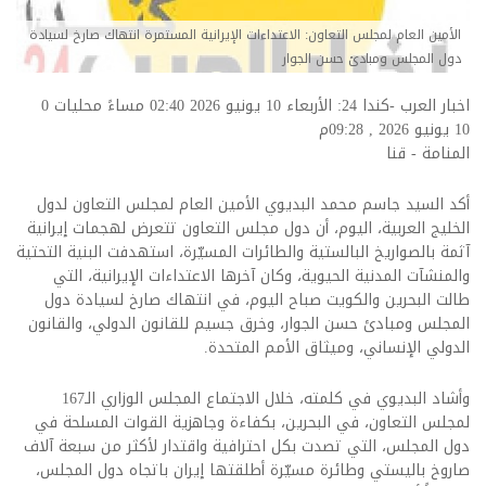
الأمين العام لمجلس التعاون: الاعتداءات الإيرانية المستمرة انتهاك صارخ لسيادة
دول المجلس ومبادئ حسن الجوار
اخبار العرب -كندا 24: الأربعاء 10 يونيو 2026 02:40 مساءً محليات
0
10 يونيو 2026 , 09:28م
المنامة - قنا
أكد السيد جاسم محمد البديوي الأمين العام لمجلس التعاون لدول
الخليج العربية، اليوم، أن دول مجلس التعاون تتعرض لهجمات إيرانية
آثمة بالصواريخ البالستية والطائرات المسيّرة، استهدفت البنية التحتية
والمنشآت المدنية الحيوية، وكان آخرها الاعتداءات الإيرانية، التي
طالت البحرين والكويت صباح اليوم، في انتهاك صارخ لسيادة دول
المجلس ومبادئ حسن الجوار، وخرق جسيم للقانون الدولي، والقانون
الدولي الإنساني، وميثاق الأمم المتحدة.
وأشاد البديوي في كلمته، خلال الاجتماع المجلس الوزاري الـ167
لمجلس التعاون، في البحرين، بكفاءة وجاهزية القوات المسلحة في
دول المجلس، التي تصدت بكل احترافية واقتدار لأكثر من سبعة آلاف
صاروخ باليستي وطائرة مسيّرة أطلقتها إيران باتجاه دول المجلس،