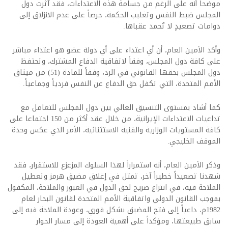
موضحاً أنه على الرغم من جسامة هذه الاعتداءات، فقد آثرت دول
المجلس ضبط النفس وتغليب الحكمة، حرصاً على عدم الانزلاق إلى
دوامات تصعيدٍ لا تُحمد عقباها.
وأكد الأمين العام، أن أي اعتداء على أي دولة عضو هو اعتداء مباشر
على كافة دول المجلس، وفقاً لاتفاقية الدفاع المشترك، وتحتفظ
دول المجلس بحقها القانوني في الرد، وفقاً للمادة (51) من ميثاق
الأمم المتحدة، التي تكفل حق الدفاع عن النفس فردياً وجماعياً.
كما أشاد بمستوى التنسيق العالي بين دول المجلس للتعامل مع
تداعيات الاعتداءات الإيرانية، من خلال عقد أكثر من 150 اجتماعا على
كافة المستويات الوزارية والفنية الاستثنائية، الأمر الذي عكس وحدة
الموقف الخليجي.
وذكر الأمين العام، أنه استمراراً لهذا السلوك المزعزع للاستقرار، فقد
شهدنا تصعيداً خطيراً آخر، تمثل في إغلاق مضيق هرمز وتعطيل
الملاحة فيه، في انتزاع صريح لحق الدول في العبور والملاحة، المكفول
بموجب القانون الدولي واتفاقية الأمم المتحدة لقانون البحار لعام
1982م، داعياً إلى فتح المضيق بشكل فوري، وعودة الملاحة فيه إلى
سابق طبيعتها، ومؤكداً على أهمية العودة إلى مسار الحوار