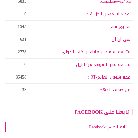
5835
canadanews24.ca:
اعداد اسمهان الجزيرة :
0
بي بي سي:
1545
سى ان ان
631
متابعة اسمهان ملاك: ر. كندا الدولي:
2778
متابعة محرر الموقع من النيل:
0
محرر شؤون العالم-RT :
35458
من صحف المهجر:
33
تابعنا على FACEBOOK
تابعنا على Facebook