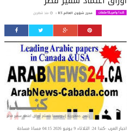
أوراق اعتماد سفير قطر
كندا وامريكا/ملفات
محرر شؤون العالم-RT :
منذ شهرين
رئيس جمهورية إندونيسيا يتسلم أوراق اعتماد سفير قطر
اخبار العرب -كندا 24: الثلاثاء 9 يونيو 2026 04:15 مساءً مساحة