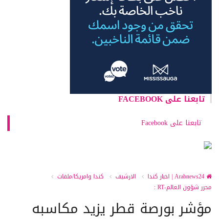
تابعنا على FACEBOOK
تابعنا على Facebook
Arabnews24 | اخبار كندا
الارشيف
كندا وامريكا/ملفات
محرر شؤون العالم-RT :
مؤشر بورصة قطر يزيد مكاسبه