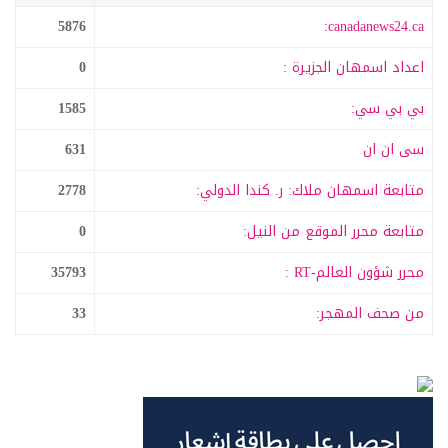
5876
canadanews24.ca:
اعداد اسمهان الجزيرة :
0
بي بي سي:
1585
سى ان ان
631
متابعة اسمهان ملاك: ر. كندا الدولي:
2778
متابعة محرر الموقع من النيل:
0
محرر شؤون العالم-RT :
35793
من صحف المهجر:
33