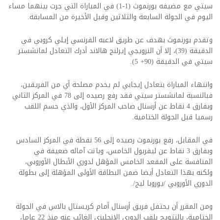
سيتي مع مضيفه بورنموث (1-1) في المباراة التي جرت بينهما مساء
اليوم في الجولة السابعة والثلاثين وقبل الأخيرة من المسابقة.
وتقدم بورنموث بهدف عن طريق لاعبه الفرنسي إيلي كروبي في
الدقيقة (39)، إلا أن النرويجي إيرلنج هالاند أدرك التعادل لمانشستر
سيتي في الدقيقة (90+ 5).
وانتهاء المباراة بتعادل إيجابي لم يخدم مصلحة أي من الفريقين،
فبالنسبة لمانشستر سيتي فقد رفع رصيده إلى 78 في المركز الثاني
وبفارق 4 نقاط عن أرسنال صاحب المركز الأول، والذي حسم اللقب
رسميا قبل الجولة الختامية.
في المقابل، رفع بورنموث رصيده إلى 56 نقطة في المركز السادس
وبفارق 3 نقاط عن ليفربول الخامس، وباتت آماله ضعيفة في
المنافسة على المقعد الخامس المؤهل لدوري الأبطال الأوروبي،
ولكنه بهذا التعادل أيضا ضمن البطاقة الأولى المؤهلة إلى بطولة
الدوري الأوروبي /يوروبا ليج/.
ومن المقرر أن يحتفل فريق أرسنال أمام كريستال بالاس في الجولة
الختامية، بالتتويج بلقب الدوري الإنجليزي الغائب عنه منذ 22 عاما،