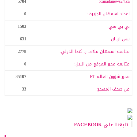
5784
canadanews24.ca:
اعداد اسمهان الجزيرة :
0
بي بي سي:
1502
سى ان ان
631
متابعة اسمهان ملاك: ر. كندا الدولي:
2778
متابعة محرر الموقع من النيل:
0
محرر شؤون العالم-RT :
35107
من صحف المهجر:
33
تابعنا على FACEBOOK