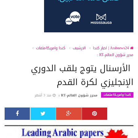
Arabnews24 | اخبار كندا
الارشيف
كندا وامريكا/ملفات
محرر شؤون العالم-RT :
الأرسنال يتوج بلقب الدوري
الإنجليزي لكرة القدم
كندا وامريكا/ملفات
محرر شؤون العالم-RT :
منذ 3 أشهر