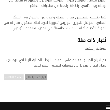
المركز الثامن المؤهل لدوري المؤتمر الأوروبي، وبفارق الأهداف عن
برينتفورد التاسع، ونقطة واحدة عن سندرلاند العاشر.
كما يتخلف تشيلسي بفارق نقطة واحدة عن برايتون في المركز
السابع، المؤهل للدوري الأوروبي /يوروبا ليج/، لذلك ستكون مباراته في
الجولة الأخيرة أمام سندرلاند حاسمة في تحديد مقعده الأوروبي.
أخبار ذات صلة
مساحة إعلانية
تم ادراج الخبر والعهده على المصدر، الرجاء الكتابة الينا لاي توضبح -
برجاء اخبارنا بريديا عن خروقات لحقوق النشر للغير
اخبار كندا والعالم
الكلمات الدلائليه