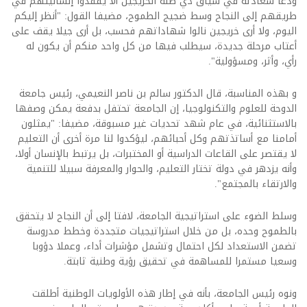
ودعا سعادته في سياق ذي صلة الخريجين ألا يفقدوا إنسانيتهم في
طريقهم إلى النجاح وسط ضجيج الطموح، مضيفا القول: "أنظر إليكم
اليوم، ولا أرى خريجين نالوا شهاداتهم فحسب، بل أرى جيلا يقف على
أعتاب مرحلة جديدة، سيطلب فيها من كل واحد منكم أن يكون له
رأي، وأثر، ومسؤولية".
و بهذه المناسبة، قال الدكتور سالم بن ناصر النعيمي، رئيس جامعة
الدوحة للعلوم والتكنولوجيا، إن الجامعة تحتفل بدفعة يمكن وصفها
بالاستثنائية، في عام شهد تحديات غير مسبوقة، مضيفا: "يمثلون
أمامنا مع أساتذتهم وكل أحبائهم، ليؤكدوا لنا مرة أخرى أن التعليم
لا يقتصر على القاعات الدراسية أو المختبرات، بل يرتبط بالإنسان أولا،
وأنه يزدهر في دولة تختار التعليم، والحوار والمعرفة سبيلا للتنمية
والارتقاء بالمجتمع".
وسلط الضوء على استراتيجية الجامعة، لافتا إلى أن النجاح لا يتحقق
بالطموح وحده، بل من خلال استراتيجيات متجددة وخطط مدروسة
تضمن الاستعداد لكل احتمال وتشمل مؤشرات أداء، وعملا دؤوبا
وسعيا مستمرا للمساهمة في تحقيق رؤية وطنية ثابتة.
ونوه رئيس الجامعة، بأنه في إطار هذه الأولويات الوطنية أطلقت