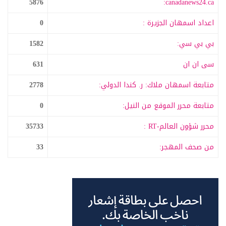
5876
canadanews24.ca:
اعداد اسمهان الجزيرة :
0
بي بي سي:
1582
سى ان ان
631
متابعة اسمهان ملاك: ر. كندا الدولي:
2778
متابعة محرر الموقع من النيل:
0
محرر شؤون العالم-RT :
35733
من صحف المهجر:
33