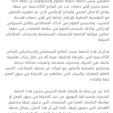
النعيمي رئيس جامعة الدوحة للعلوم والتكنولوجيا إن دفعة 2026
تتميز بتخريج أولى دفعات عدد من البرامج الأكاديمية، من بينها
برنامج الاتصال الرقمي والإنتاج الإعلامي الذي تم تطويره بالتعاون
مع المؤسسة القطرية للإعلام، إضافة إلى أولى دفعات هندسة
التشييد، وماجستير العلوم في الذكاء الاصطناعي والأمن السيبراني
الإدراكي، وكذلك ماجستير العلوم في سلامة العمليات، في خطوة
تعكس مواكبة الجامعة للتخصصات المستقبلية واحتياجات القطاعات
الحيوية.
وذكر أن هذه الدفعة تجسد الطابع المستقبلي والديناميكي للبرامج
الأكاديمية التي تطرحها الجامعة، مبينا أنه من خلال بيئات تعليمية
قائمة على التجربة، ومختبرات متقدمة، وتقنيات محاكاة حديثة،
ومشاريع تطبيقية بالتعاون مع شركاء من مختلف القطاعات، اكتسب
الطلبة المهارات والخبرات التي تمكنهم من الانخراط في سوق العمل
بثقة وكفاءة.
كما عبر عن سعادته وأعضاء هيئة التدريس بتخريج هذه الدفعة
المتميزة متمنيا لها التوفيق من حيث الانخراط في سوق العمل أو
مواصلة الدراسات العليا في التخصصات التي يرغبون فيها وتحقيق
الأهداف التي يصبون إليها، لافتا إلى أن هذا الحفل، يشكل محطة