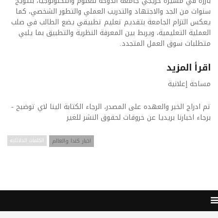
بارزة في مسيرة خريجي جامعة الدوحة للعلوم والتكنولوجيا، بتتويج
سنوات من الجد والاجتهاد والتدريب العملي والتطور الشخصي، كما
يعكس التزام الجامعة بتقديم تعليم تطبيقي يضع الطالب في صلب
العملية التعليمية، ويربط بين المعرفة النظرية والتطبيق بما يلبي
متطلبات سوق العمل المتجدد.
اقرأ المزيد
مساحة إعلانية
تم ادراج الخبر والعهده على المصدر، الرجاء الكتابة الينا لاي توضبح -
برجاء اخبارنا بريديا عن خروقات لحقوق النشر للغير
اخبار كندا والعالم
الكلمات الدلائليه