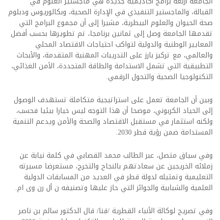
الجامعة أربعة برامج أكاديمية جديدة هي ماجستير العلوم في
القبالة، والماجستير التنفيذي في الإدارة الصحية، وبكالوريوس ودبلوم
صحة الحيوان والعلوم البيطرية، مشيرا إلى أن مجموع البرامج التي
تقدمها الجامعة وصل إلى ثمانين برنامجا، تم تطويرها بحسب أفضل
المعايير الوطنية والدولية لتواكب احتياجات الاقتصاد المحلي
والعالمي، مع تركيز بارز على التدريبات المهنية المتقدمة، والأبحاث
التطبيقية التي تشمل الاستدامة والطاقة المتجددة، الأمن الغذائي،
التكنولوجيا الصحية والتحول الرقمي.
وبين أن الجامعة تعمل على استراتيجية متكاملة تستهدف الوصول
إلى الحياد الكربوني، موضحا أن هذا التوجه ليس خيارا بيئيا فحسب،
ولكنه استثمار في مستقبل الاقتصاد والصحة والأمن ويدعم التنمية
المستدامة ضمن رؤية قطر 2030.
وفي سياق متصل، عبر الطالب محمد القصابي في كلمة نيابة عن
زملائه الخريجين عن سعادتهم بالنجاح والتخرج، مستعرضا مسيرته
التعليمية وتمثيله لدولة قطر في العديد من المسابقات الدولية
العلمية والشبابية والجوائز التي حاز عليها وتصنيفه ن أل رن وى ام.
وفي تصريح لوكالة الأنباء القطرية /قنا/ قال الدكتور سالم بن ناصر