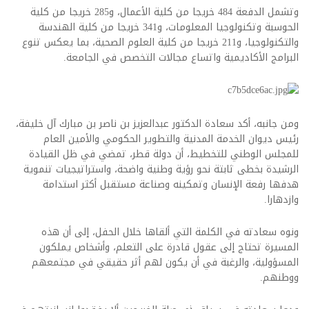
وتشمل الدفعة 484 خريجا من كلية الأعمال، و285 خريجا من كلية
الحوسبة وتكنولوجيا المعلومات، و341 خريجا من كلية الهندسة
والتكنولوجيا، و211 خريجا من كلية العلوم الصحية، بما يعكس تنوع
البرامج الأكاديمية واتساع مجالات التخصص في الجامعة.
ومن جانبه، أكد سعادة الدكتور عبدالعزيز بن ناصر بن مبارك آل خليفة،
رئيس ديوان الخدمة المدنية والتطوير الحكومي والأمين العام
للمجلس الوطني للتخطيط، أن دولة قطر، تمضي في ظل القيادة
الرشيدة بخطى ثابتة نحو رؤية وطنية واضحة، واستراتيجيات تنموية
هدفها رفعة الإنسان وتمكينه وصناعة مستقبل أكثر استدامة
وازدهارا.
ونوه سعادته في الكلمة التي ألقاها خلال الحفل، إلى أن هذه
المسيرة تحتاج إلى عقول قادرة على التعلم، وأشخاص يملكون
المسؤولية، والرغبة في أن يكون لهم أثر حقيقي في مجتمعهم
ووطنهم.