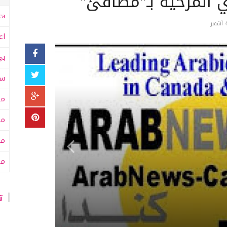
 المرخية بـ"مطافئ"
a:
اع
بي
سى
مت
مت
مح
من
تا