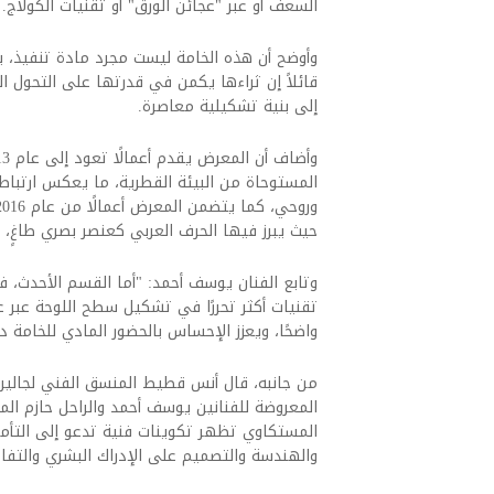
السعف أو عبر "عجائن الورق" أو تقنيات الكولاج.
وأوضح أن هذه الخامة ليست مجرد مادة تنفيذ، 
قائلاً إن ثراءها يكمن في قدرتها على التحول 
إلى بنية تشكيلية معاصرة.
المستوحاة من البيئة القطرية، ما يعكس ارتباط ا
حيث يبرز فيها الحرف العربي كعنصر بصري طاغٍ، ي
تقنيات أكثر تحررًا في تشكيل سطح اللوحة عبر عجا
واضحًا، ويعزز الإحساس بالحضور المادي للخامة 
من جانبه، قال أنس قطيط المنسق الفني لجاليري 
المعروضة للفنانين يوسف أحمد والراحل حازم الم
المستكاوي تظهر تكوينات فنية تدعو إلى التأمل 
والهندسة والتصميم على الإدراك البشري والتفا