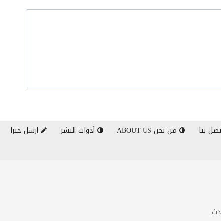
صل بنا
من نحن-ABOUT-US
أدوات النشر
ارسل خبرا
دث