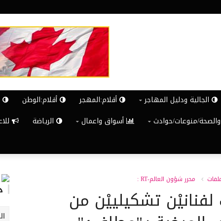
الجالية ودليل المهاجر
أقلام:المهجر
أقلام:الوطن
ش
والصحة/منوعات/حوادث
أسواق واعمال
الرياضة
للاعلان G
ملفات
محرر شؤون العالم-RT :
د
فنانيْن تشكيلييْن من
ال