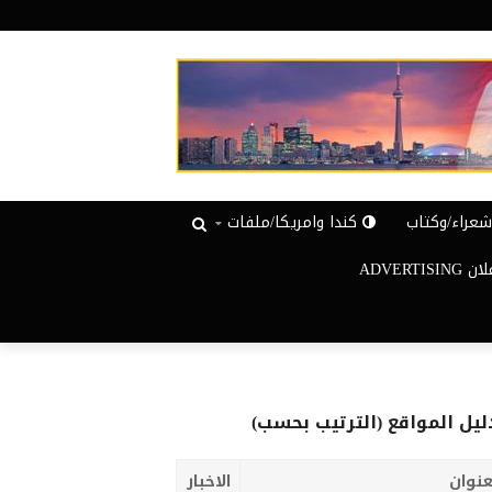
عراء/وكتاب
كندا وامريكا/ملفات
ADVERTISIN
ليل المواقع (الترتيب بحسب)
عنوان
الاخبار