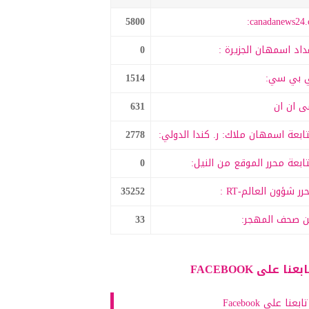
5800
canadanews24.c
داد اسمهان الجزيرة :
0
 بي سي:
1514
 ان ان
631
ابعة اسمهان ملاك: ر. كندا الدولي:
2778
ابعة محرر الموقع من النيل:
0
رر شؤون العالم-RT :
35252
 صحف المهجر:
33
بعنا على FACEBOOK
تابعنا على Facebook