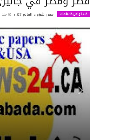
قطر ومصر في جاليري
كندا وامريكا/ملفات
محرر شؤون العالم-RT :
منذ 4 أشهر