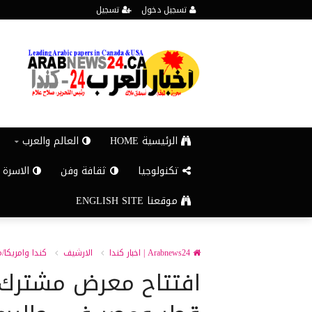
تسجيل دخول
تسجيل
الرئيسية HOME
العالم والعرب
تكنولوجيا
ثقافة وفن
الاسرة 
موقعنا ENGLISH SITE
Arabnews24 | اخبار كندا
الارشيف
كندا وامريكا/
افتتاح معرض مشترك ل