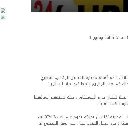
0
ئيا، يضم أعمالا مختارة للفنانين الرائدين، القطري
ك في مقر الجاليري بـ"مطافئ: مقر الفنانين".
ويضم المعرض 15 لوحة للفنان يوسف أحمد، و12 عملا للفنان حازم المستكاوي، حيث تستلهم أعمالهما
رساتهما الفنية.
ء القطرية /قنا/ إن تجربته تقوم على إعادة اكتشاف
يًا داخل العمل الفني، سواء عبر الورق المصنوع من