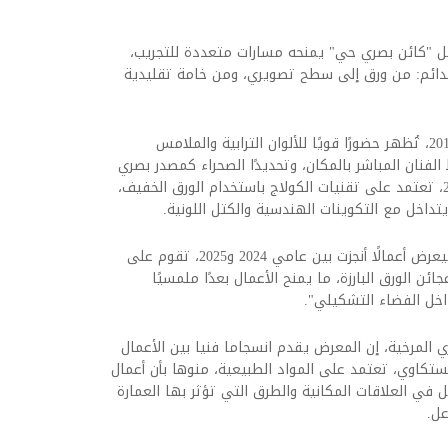
بل "كائن بصري حي" يمنحه مسارات متعددة للتجريب،
الدائم: من ورق إلى سطح تصويري، ومن خامة تقليدية
وأضاف أن المعرض يقدم أعمالًا تعود إلى عام 2013، تُظهر حضورًا قويًا للألوان الترابية والملامس
لفنان المباشر بالمكان، وتحديدًا الصحراء كمصدر بصري
وروحي، كما يتضمن المعرض أعمالًا من عام 2016، تعتمد على تقنيات الكولاج باستخدام الورق الخفيف،
تداخل مع التكوينات الهندسية والكتل اللونية.
وتابع الفنان يوسف أحمد: "أما القسم الأحدث، فيعرض أعمالًا أنجزت بين عامي 2024 و2025، تقوم على
ئن الورق البارزة، ما يمنح الأعمال بعدًا ملمسيًا
داخل الفضاء التشكيلي".
المرخية، إن المعرض يقدم انسجاما فنيا بين الأعمال
ستكاوي، تعتمد على المواد الطبيعية، منوها بأن أعمال
في العلاقات المكانية والطرق التي تؤثر بها العمارة
عل.