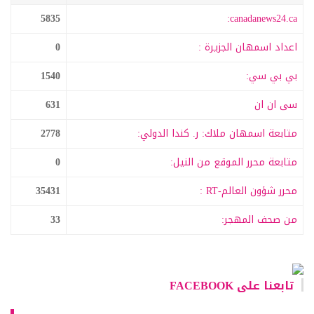
5835
canadanews24.ca:
اعداد اسمهان الجزيرة :
0
بي بي سي:
1540
سى ان ان
631
متابعة اسمهان ملاك: ر. كندا الدولي:
2778
متابعة محرر الموقع من النيل:
0
محرر شؤون العالم-RT :
35431
من صحف المهجر:
33
تابعنا على FACEBOOK