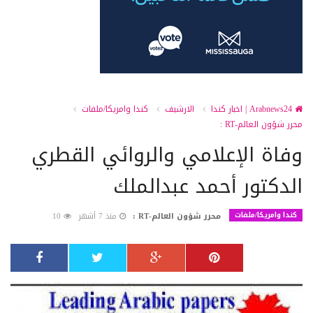
Arabnews24 | اخبار كندا
الارشيف
كندا وامريكا/ملفات
محرر شؤون العالم-RT :
وفاة الإعلامي والروائي القطري
الدكتور أحمد عبدالملك
كندا وامريكا/ملفات
محرر شؤون العالم-RT :
منذ 7 أشهر
10