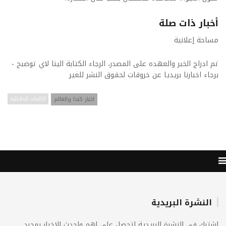
أخبار ذات صلة
مساحة إعلانية
تم ادراج الخبر والعهده على المصدر، الرجاء الكتابة الينا لاي توضبح -
برجاء اخبارنا بريديا عن خروقات لحقوق النشر للغير
اخبار كندا والعالم
الكلمات الدلائليه
النشرة البريدية
اشترك فى النشرة البريدية لتحصل على اهم واحدث الاخبار بمجرد