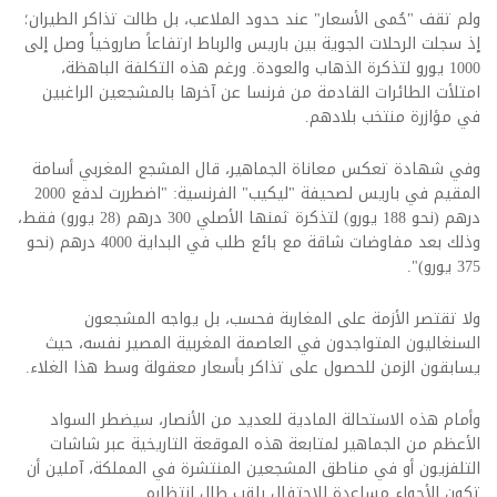
ولم تقف "حُمى الأسعار" عند حدود الملاعب، بل طالت تذاكر الطيران؛
إذ سجلت الرحلات الجوية بين باريس والرباط ارتفاعاً صاروخياً وصل إلى
1000 يورو لتذكرة الذهاب والعودة. ورغم هذه التكلفة الباهظة،
امتلأت الطائرات القادمة من فرنسا عن آخرها بالمشجعين الراغبين
في مؤازرة منتخب بلادهم.
وفي شهادة تعكس معاناة الجماهير، قال المشجع المغربي أسامة
المقيم في باريس لصحيفة "ليكيب" الفرنسية: "اضطررت لدفع 2000
درهم (نحو 188 يورو) لتذكرة ثمنها الأصلي 300 درهم (28 يورو) فقط،
وذلك بعد مفاوضات شاقة مع بائع طلب في البداية 4000 درهم (نحو
375 يورو)".
ولا تقتصر الأزمة على المغاربة فحسب، بل يواجه المشجعون
السنغاليون المتواجدون في العاصمة المغربية المصير نفسه، حيث
يسابقون الزمن للحصول على تذاكر بأسعار معقولة وسط هذا الغلاء.
وأمام هذه الاستحالة المادية للعديد من الأنصار، سيضطر السواد
الأعظم من الجماهير لمتابعة هذه الموقعة التاريخية عبر شاشات
التلفزيون أو في مناطق المشجعين المنتشرة في المملكة، آملين أن
تكون الأجواء مساعدة للاحتفال بلقب طال انتظاره.