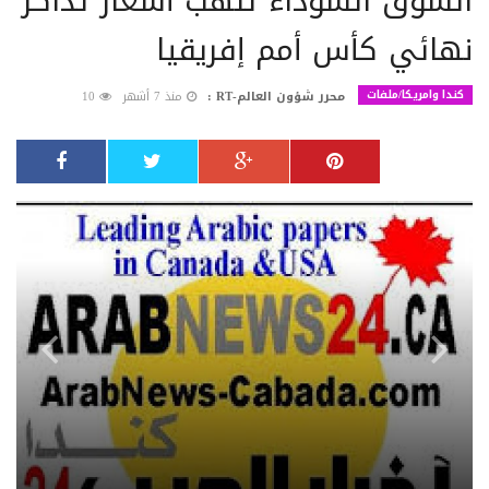
السوق السوداء تلهب أسعار تذاكر
نهائي كأس أمم إفريقيا
كندا وامريكا/ملفات
محرر شؤون العالم-RT :
منذ 7 أشهر
10